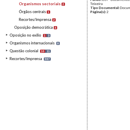
Organismos sectoriais
Teixeira
2
Tipo Documental:
Docum
Órgãos centrais
Página(s):
2
1
Recortes/Imprensa
2
Oposição democrática
4
Oposição no exílio
1
3
Organismos internacionais
8
Questão colonial
10
11
Recortes/Imprensa
597