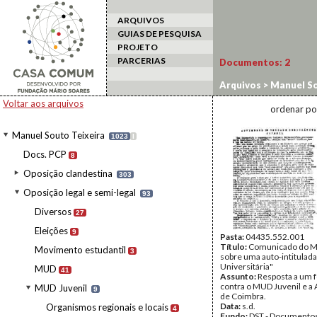
ARQUIVOS
GUIAS DE PESQUISA
PROJETO
PARCERIAS
Documentos:
2
Arquivos
>
Manuel So
Voltar aos arquivos
ordenar po
Manuel Souto Teixeira
1023
I
Docs. PCP
8
Oposição clandestina
303
Oposição legal e semi-legal
93
Diversos
27
Eleições
9
Pasta:
04435.552.001
Título:
Comunicado do M
Movimento estudantil
3
sobre uma auto-intitulad
Universitária"
MUD
41
Assunto:
Resposta a um 
contra o MUD Juvenil e a
MUD Juvenil
9
de Coimbra.
Data:
s.d.
Organismos regionais e locais
4
Fundo:
DST - Documentos