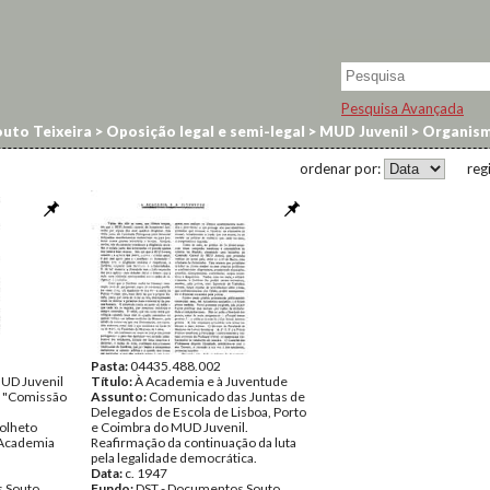
Pesquisa Avançada
uto Teixeira
>
Oposição legal e semi-legal
>
MUD Juvenil
>
Organism
ordenar por:
reg
Pasta:
04435.488.002
UD Juvenil
Título:
À Academia e à Juventude
a "Comissão
Assunto:
Comunicado das Juntas de
Delegados de Escola de Lisboa, Porto
folheto
e Coimbra do MUD Juvenil.
 Academia
Reafirmação da continuação da luta
pela legalidade democrática.
Data:
c. 1947
 Souto
Fundo:
DST - Documentos Souto