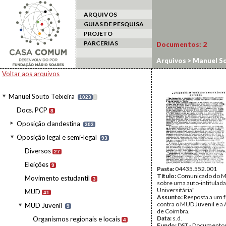
ARQUIVOS
GUIAS DE PESQUISA
PROJETO
PARCERIAS
Documentos:
2
Arquivos
>
Manuel So
Voltar aos arquivos
Manuel Souto Teixeira
1023
I
Docs. PCP
8
Oposição clandestina
303
Oposição legal e semi-legal
93
Diversos
27
Eleições
9
Pasta:
04435.552.001
Título:
Comunicado do M
Movimento estudantil
3
sobre uma auto-intitulad
Universitária"
MUD
41
Assunto:
Resposta a um 
contra o MUD Juvenil e a
MUD Juvenil
9
de Coimbra.
Data:
s.d.
Organismos regionais e locais
4
Fundo:
DST - Documentos