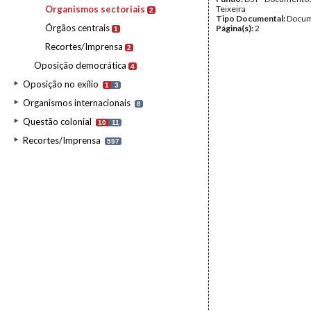
Organismos sectoriais
Teixeira
2
Tipo Documental:
Docum
Órgãos centrais
Página(s):
2
1
Recortes/Imprensa
2
Oposição democrática
4
Oposição no exílio
1
3
Organismos internacionais
8
Questão colonial
10
11
Recortes/Imprensa
597