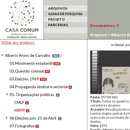
ARQUIVOS
GUIAS DE PESQUISA
PROJETO
PARCERIAS
Documentos:
3
Arquivos
>
Alberto A
Voltar aos arquivos
ordenar po
Alberto Arons de Carvalho
566
I
01.Movimento estudantil
298
02.Questão colonial
90
03.Eleições 1969
165
04.Propaganda sindical e sectorial
4
05. Organizações políticas
4
Pasta:
05794.001
Título:
Todos os quadros
CMLP
1
servidores do povo
Assunto:
Resolução do c
MRPP
3
Lenine,órgão central do 
acerca do assassinato de 
06.Eleições pós-25 de Abril
2
Santos.
Data:
1972
07.Fotografias
3
Fundo:
Alberto Arons de 