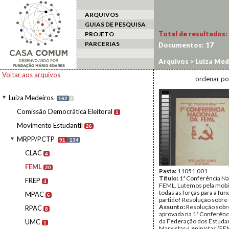
ARQUIVOS
GUIAS DE PESQUISA
Total de resultados:
PROJETO
PARCERIAS
Documentos:
17
Arquivos
>
Luiza Med
Voltar aos arquivos
ordenar po
Luiza Medeiros
162
I
Comissão Democrática Eleitoral
1
Movimento Estudantil
26
MRPP/PCTP
91
134
CLAC
4
FEML
20
Pasta:
11051.001
Título:
1ª Conferência Na
FREP
4
FEML. Lutemos pela mobi
todas as forças para a fu
MPAC
6
partido! Resolução sobre
Assunto:
Resolução sobr
RPAC
8
aprovada na 1ª Conferênc
da Federação dos Estuda
UMC
1
Marxistas-Leninistas (FE