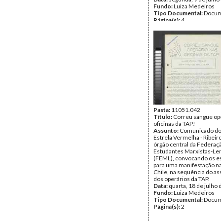
Fundo:
Luiza Medeiros
Tipo Documental:
Docum
Página(s):
4
Pasta:
11051.042
Título:
Correu sangue op
oficinas da TAP!
Assunto:
Comunicado do
Estrela Vermelha - Ribeir
órgão central da Federaç
Estudantes Marxistas-Len
(FEML), convocando os e
para uma manifestação na
Chile, na sequência do as
dos operários da TAP.
Data:
quarta, 18 de julho
Fundo:
Luiza Medeiros
Tipo Documental:
Docum
Página(s):
2