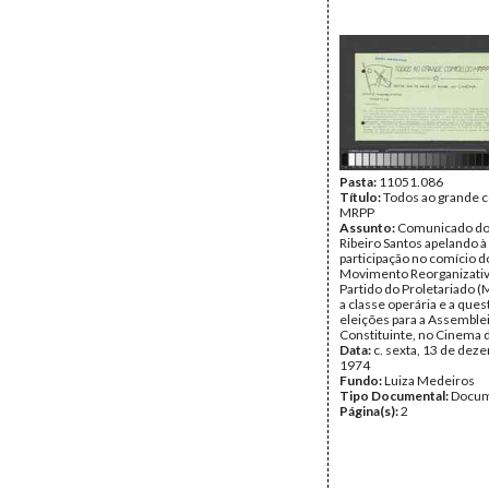
Tipo Documental:
Docum
Página(s):
6
Pasta:
11051.086
Título:
Todos ao grande 
MRPP
Assunto:
Comunicado do
Ribeiro Santos apelando à
participação no comício d
Movimento Reorganizati
Partido do Proletariado 
a classe operária e a ques
eleições para a Assemble
Constituinte, no Cinema 
Data:
c. sexta, 13 de dez
1974
Fundo:
Luiza Medeiros
Tipo Documental:
Docum
Página(s):
2