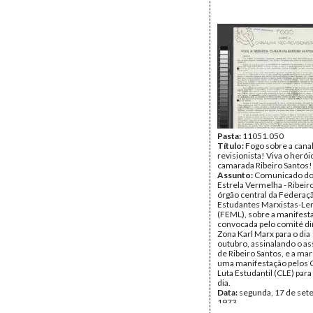
Pasta:
11051.050
Título:
Fogo sobre a cana
revisionista! Viva o herói
camarada Ribeiro Santos!
Assunto:
Comunicado do
Estrela Vermelha - Ribeir
órgão central da Federaç
Estudantes Marxistas-Len
(FEML), sobre a manifest
convocada pelo comité di
Zona Karl Marx para o dia
outubro, assinalando o as
de Ribeiro Santos, e a ma
uma manifestação pelos 
Luta Estudantil (CLE) pa
dia.
Data:
segunda, 17 de set
1973
Fundo:
Luiza Medeiros