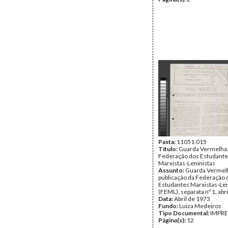
Pasta:
11051.015
Título:
Guarda Vermelha.
Federação dos Estudant
Marxistas-Leninistas
Assunto:
Guarda Vermel
publicação da Federação 
Estudantes Marxistas-Len
(FEML), separata nº 1, abr
Data:
Abril de 1973
Fundo:
Luiza Medeiros
Tipo Documental:
IMPR
Página(s):
12