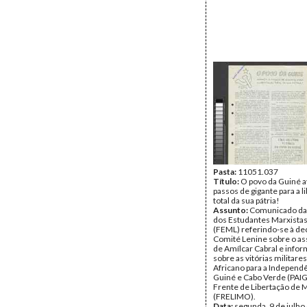
Pasta:
11051.037
Título:
O povo da Guiné a
passos de gigante para a l
total da sua pátria!
Assunto:
Comunicado da
dos Estudantes Marxistas
(FEML) referindo-se à de
Comité Lenine sobre o as
de Amílcar Cabral e info
sobre as vitórias militare
Africano para a Independ
Guiné e Cabo Verde (PAIG
Frente de Libertação de
(FRELIMO).
Data:
segunda, 9 de julho