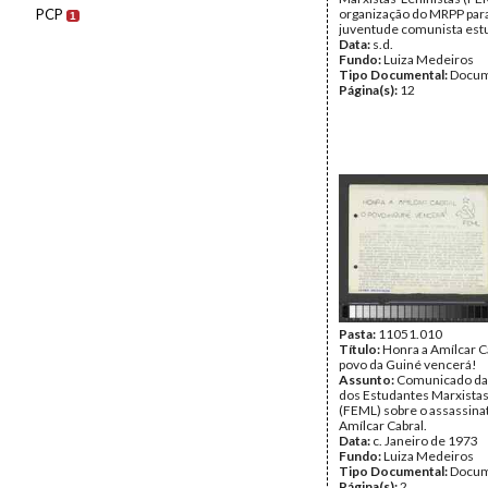
PCP
organização do MRPP para
1
juventude comunista estu
Data:
s.d.
Fundo:
Luiza Medeiros
Tipo Documental:
Docum
Página(s):
12
Pasta:
11051.010
Título:
Honra a Amílcar C
povo da Guiné vencerá!
Assunto:
Comunicado da
dos Estudantes Marxistas
(FEML) sobre o assassina
Amílcar Cabral.
Data:
c. Janeiro de 1973
Fundo:
Luiza Medeiros
Tipo Documental:
Docum
Página(s):
2