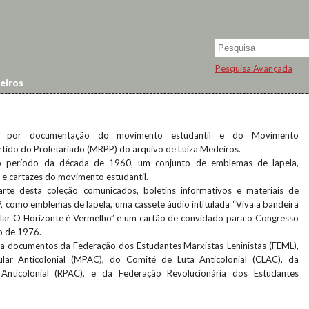
Pesquisa Avançada
eiros
da por documentação do movimento estudantil e do Movimento
rtido do Proletariado (MRPP) do arquivo de Luiza Medeiros.
o período da década de 1960, um conjunto de emblemas de lapela,
s e cartazes do movimento estudantil.
rte desta coleção comunicados, boletins informativos e materiais de
como emblemas de lapela, uma cassete áudio intitulada “Viva a bandeira
lar O Horizonte é Vermelho” e um cartão de convidado para o Congresso
o de 1976.
nda documentos da Federação dos Estudantes Marxistas-Leninistas (FEML),
ar Anticolonial (MPAC), do Comité de Luta Anticolonial (CLAC), da
 Anticolonial (RPAC), e da Federação Revolucionária dos Estudantes