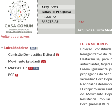
ARQUIVOS
GUIAS DE PESQUISA
PROJETO
PARCERIAS
Info
Arquivos
>
Luiza Med
Voltar aos arquivos
LUIZA MEDEIROS
Luiza Medeiros
162
I
Coleção constituí
Reorganizativo do Pa
Comissão Democrática Eleitoral
1
Destacam-se, para 
Movimento Estudantil
26
autocolantes, tarjeta
MRPP/PCTP
91
134
Fazem igualmente pa
propaganda do MRPP, 
PCP
1
vermelha! Coro Popu
Nacional de dezembr
O conjunto inclui ai
do Movimento Popul
Resistência Popular
Portugueses (FREP).