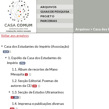
ARQUIVOS
GUIAS DE PESQUISA
PROJETO
PARCERIAS
Arquivos
>
Casa dos 
1.6. Edições da CEI
>
C
Voltar aos arquivos
Casa dos Estudantes do Império (Associação)
319
I
1. Espólio da Casa dos Estudantes do
Império
254
1.1. Álbum de recortes de Mano
Mesquita
1
I
1.2. Secção Editorial. Poemas de
autores da CEI
39
I
1.3. Secção de Estudos Ultramarinos
1
85
I
1.4. Imprensa e publicações diversas
13
I