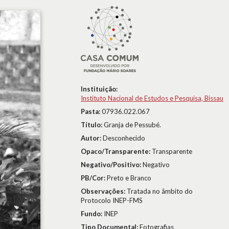
Instituição:
Instituto Nacional de Estudos e Pesquisa, Bissau
Pasta:
07936.022.067
Título:
Granja de Pessubé.
Autor:
Desconhecido
Opaco/Transparente:
Transparente
Negativo/Positivo:
Negativo
PB/Cor:
Preto e Branco
Observações:
Tratada no âmbito do
Protocolo INEP-FMS
Fundo:
INEP
Tipo Documental:
Fotografias