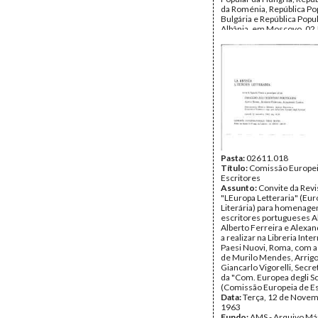
da Roménia, República Po
Bulgária e República Popu
Albânia, em Moscovo, 02
publicado pelas Edições 
Data:
Dezembro de 1954
Fundo:
AMS - Arquivo Má
Tipo Documental:
Docum
Página(s):
8
Pasta:
02611.018
Título:
Comissão Europei
Escritores
Assunto:
Convite da Revi
"LEuropa Letteraria" (Eu
Literária) para homenag
escritores portugueses A
Alberto Ferreira e Alexan
a realizar na Libreria Inte
Paesi Nuovi, Roma, com a
de Murilo Mendes, Arrigo
Giancarlo Vigorelli, Secre
da "Com. Europea degli Sc
(Comissão Europeia de Es
Data:
Terça, 12 de Novem
1963
Fundo:
AMS - Arquivo Má