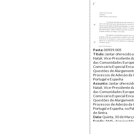
Pasta:
00939.005
Título:
Jantar oferecido 
Natali, Vice-Presidente 
das Comunidades Europe
Comissário Especial Enc
Questões de Alargament
Processos de Adesão da 
Portugal e Espanha
Assunto:
Jantar oferecid
Natali, Vice-Presidente 
das Comunidades Europe
Comissário Especial Enc
Questões de Alargament
Processos de Adesão da 
Portugal e Espanha, no Pa
de Sintra.
Data:
Quinta, 30 de Març
Fundo:
AMS - Arquivo Má
Tipo Documental:
Docum
Página(s):
9