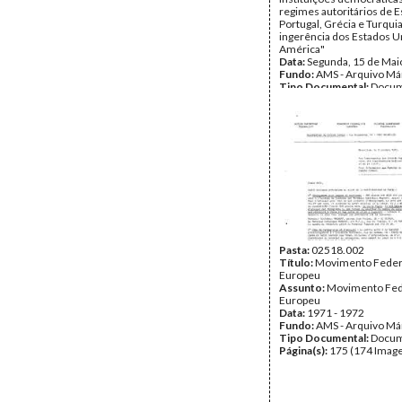
regimes autoritários de 
Portugal, Grécia e Turquia
ingerência dos Estados U
América"
Data:
Segunda, 15 de Mai
Fundo:
AMS - Arquivo Má
Tipo Documental:
Docum
Página(s):
6
Pasta:
02518.002
Título:
Movimento Federa
Europeu
Assunto:
Movimento Fede
Europeu
Data:
1971 - 1972
Fundo:
AMS - Arquivo Má
Tipo Documental:
Docum
Página(s):
175 (174 Image