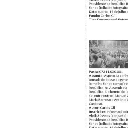
Presidente da República
Eanes (folha de fotografia
Data:
quarta, 14 de julho
Fundo:
Carlos Gil
Tipo Documental:
Fotogr
Página(s):
1
Pasta:
07311.030.001
Assunto:
Aspeto da ceri
tomada de posse do gene
Ramalho Eanes como Pre
República, na Assembleia
República. No hemíciclo i
se, entre outros, Manuel 
Maria Barroso e António 
Cardoso.
Autor:
Carlos Gil
Inscrições:
Informação or
Abril: 30 Anos (conjunto)
Presidente da República
Eanes (folha de fotografia
Data:
quarta, 14 de julho