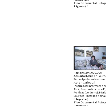
Tipo Documental:
Fotogr
Página(s):
1
Pasta:
07297.020.006
Assunto:
Maria de Lourd
Pintasilgo durante uma en
Autor:
Carlos Gil
Inscrições:
Informação or
Abril, Personalidades e F
Políticas (conjunto); Mari
Lourdes Pintasilgo (folha
fotografias).
Tipo Documental:
Fotogr
Página(s):
1