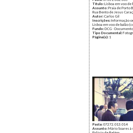
Título:
Lisboa em voo de 
Assunto:
Praia de Porto 
Rua Bento de Jesus Caraç
Autor:
Carlos Gil
Inscrições:
Informação or
Lisboa em voo de balão (c
Fundo:
DCG - Documentos
Tipo Documental:
Fotogr
Página(s):
1
Pasta:
07272.013.014
Assunto:
Mário Soares à 
Palácio de Belém.