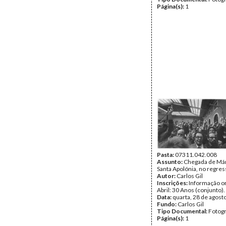
Página(s):
1
Pasta:
07311.042.008
Assunto:
Chegada de Már
Santa Apolónia, no regress
Autor:
Carlos Gil
Inscrições:
Informação or
Abril: 30 Anos (conjunto).
Data:
quarta, 28 de agost
Fundo:
Carlos Gil
Tipo Documental:
Fotogr
Página(s):
1