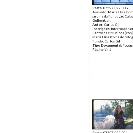
Pasta:
07297.022.008
Assunto:
Maria Elisa Do
jardins da Fundação Calo
Gulbenkian.
Autor:
Carlos Gil
Inscrições:
Informação or
Cantores e Músicos (conj
Maria Elisa (folha de fotog
Fundo:
Carlos Gil
Tipo Documental:
Fotogr
Página(s):
1
Pasta:
07297.022.021