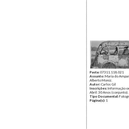
Pasta:
07311.118.021
Assunto:
Maria do Ampar
Alberto Moniz.
Autor:
Carlos Gil
Inscrições:
Informação or
Abril: 30 Anos (conjunto).
Tipo Documental:
Fotogr
Página(s):
1