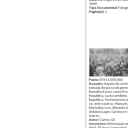
1969
Tipo Documental:
Fotogr
Página(s):
1
Pasta:
07311.030.002
Assunto:
Aspeto da ceri
tomada de posse do gene
Ramalho Eanes como Pre
República, na Assembleia
República. No hemíciclo i
se, entre outros, Manuel 
Maria Barroso, Almeida S
António Lopes Cardoso e
Soares.
Autor:
Carlos Gil
Inscrições:
Informação or
Abril: 30 Anos (conjunto)