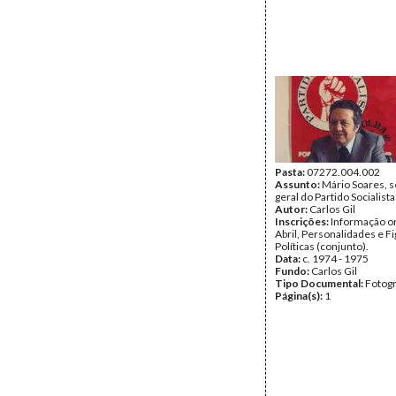
Pasta:
07272.004.002
Assunto:
Mário Soares, s
geral do Partido Socialista
Autor:
Carlos Gil
Inscrições:
Informação or
Abril, Personalidades e F
Políticas (conjunto).
Data:
c. 1974 - 1975
Fundo:
Carlos Gil
Tipo Documental:
Fotogr
Página(s):
1