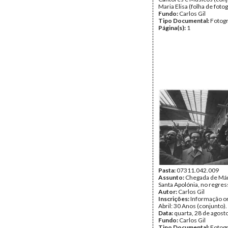
Maria Elisa (folha de fotog
Fundo:
Carlos Gil
Tipo Documental:
Fotogr
Página(s):
1
Pasta:
07311.042.009
Assunto:
Chegada de Már
Santa Apolónia, no regress
Autor:
Carlos Gil
Inscrições:
Informação or
Abril: 30 Anos (conjunto).
Data:
quarta, 28 de agost
Fundo:
Carlos Gil
Tipo Documental:
Fotogr