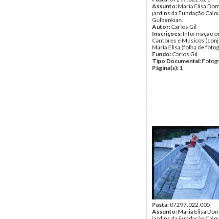
Assunto:
Maria Elisa Do
jardins da Fundação Calo
Gulbenkian.
Autor:
Carlos Gil
Inscrições:
Informação or
Cantores e Músicos (conj
Maria Elisa (folha de fotog
Fundo:
Carlos Gil
Tipo Documental:
Fotogr
Página(s):
1
Pasta:
07297.022.005
Assunto:
Maria Elisa Do
jardins da Fundação Calo