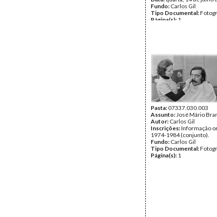
Fundo:
Carlos Gil
Tipo Documental:
Fotogr
Página(s):
1
Pasta:
07337.030.003
Assunto:
José Mário Bra
Autor:
Carlos Gil
Inscrições:
Informação or
1974-1984 (conjunto).
Fundo:
Carlos Gil
Tipo Documental:
Fotogr
Página(s):
1