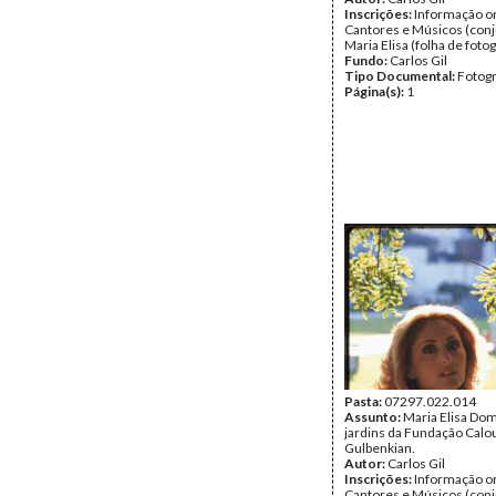
Inscrições:
Informação or
Cantores e Músicos (conj
Maria Elisa (folha de fotog
Fundo:
Carlos Gil
Tipo Documental:
Fotogr
Página(s):
1
Pasta:
07297.022.014
Assunto:
Maria Elisa Do
jardins da Fundação Calo
Gulbenkian.
Autor:
Carlos Gil
Inscrições:
Informação or
Cantores e Músicos (conj