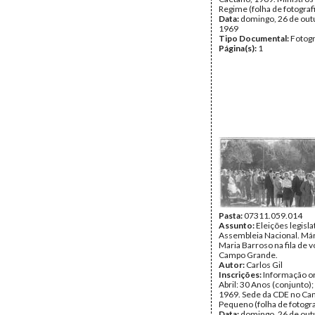
Regime (folha de fotografi
Data:
domingo, 26 de out
1969
Tipo Documental:
Fotogr
Página(s):
1
Pasta:
07311.059.014
Assunto:
Eleições legisla
Assembleia Nacional. Már
Maria Barroso na fila de v
Campo Grande.
Autor:
Carlos Gil
Inscrições:
Informação or
Abril: 30 Anos (conjunto);
1969. Sede da CDE no C
Pequeno (folha de fotogra
Data:
domingo, 26 de out