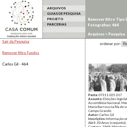
ARQUIVOS
GUIAS DE PESQUISA
PROJETO
Remover filtro Tipo
PARCERIAS
Fotografias: 464
Arquivos
> Pesquisa
Sair da Pesquisa
ordenar por:
Remover filtro Fundos
Carlos Gil - 464
Pasta:
07311.025.017
Assunto:
Eleições legisla
Assembleia Nacional. Már
Maria Barroso na fila de v
Campo Grande.
Autor:
Carlos Gil
Inscrições:
Informação or
Abril: 30 Anos (conjunto)
Caetano, 1969. Ministros