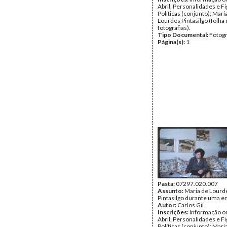
Abril, Personalidades e F
Políticas (conjunto); Mari
Lourdes Pintasilgo (folha
fotografias).
Tipo Documental:
Fotogr
Página(s):
1
Pasta:
07297.020.007
Assunto:
Maria de Lourd
Pintasilgo durante uma en
Autor:
Carlos Gil
Inscrições:
Informação or
Abril, Personalidades e F
Políticas (conjunto); Mari