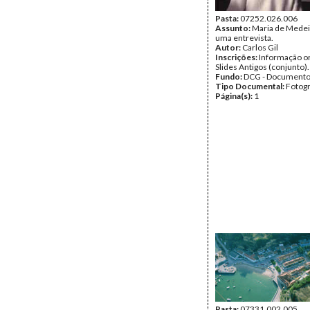
Pasta:
07252.026.006
Assunto:
Maria de Medei
uma entrevista.
Autor:
Carlos Gil
Inscrições:
Informação or
Slides Antigos (conjunto).
Fundo:
DCG - Documentos
Tipo Documental:
Fotogr
Página(s):
1
Pasta:
07331.002.005