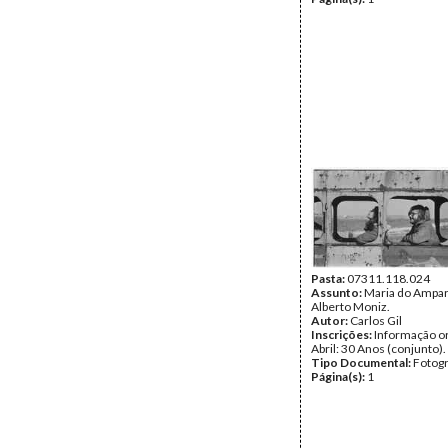
Pasta:
07311.118.024
Assunto:
Maria do Ampar
Alberto Moniz.
Autor:
Carlos Gil
Inscrições:
Informação or
Abril: 30 Anos (conjunto).
Tipo Documental:
Fotogr
Página(s):
1