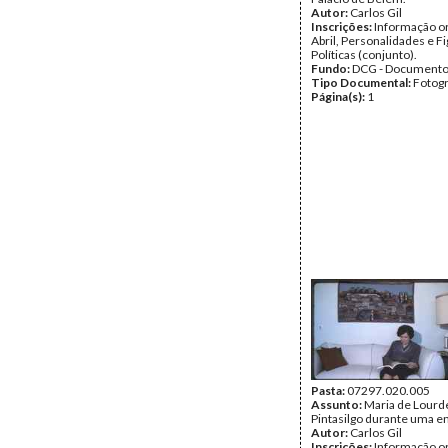
Autor:
Carlos Gil
Inscrições:
Informação or
Abril, Personalidades e F
Políticas (conjunto).
Fundo:
DCG - Documentos
Tipo Documental:
Fotogr
Página(s):
1
Pasta:
07297.020.005
Assunto:
Maria de Lourd
Pintasilgo durante uma en
Autor:
Carlos Gil
Inscrições:
Informação or