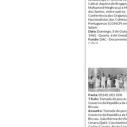
Cabral, Aquino de Bragan
Mohamed Meghracui e M
dos Santos, entre outros, 
Conferência das Organiz
Nacionalistas das Colónia
Portuguesas (CONCP) em
Salam
Data:
Domingo, 3 de Outu
1965 - Quarta, 6 de Outu
Fundo:
DAC - Documento
Cabral
Tipo Documental:
Fotogr
Página(s):
3
Pasta:
05345.001.028
Título:
Tomada de posse d
Governo da República da 
Bissau
Assunto:
Tomada de poss
Governo da República da 
Bissau. João Bernardo Vie
Umaru Djaló, Constantino 
Carlos Correia, Paulo Corr