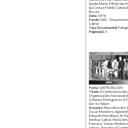
Saúde Maria, Filinto Vaz M
da Costa e Fidelis Cabral 
Bissau.
Data:
1974
Fundo:
DAC - Documento
Cabral
Tipo Documental:
Fotogr
Página(s):
3
Pasta:
10078.001.035
Título:
II Conferência das
Organizações Nacionalist
Colónias Portuguesas (
Dar-es-Salam
Assunto:
Marcelino dos 
Óscar Monteiro, Agostin
Eduardo Mondlane, M. Ka
Amílcar Cabral, Maria Am
Fonseca, Tomás Medeiros
outros, durante a II Conf