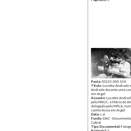
Pasta:
05222.000.124
Título:
Lucette Andrade 
Andrade durante uma co
em Argel
Assunto:
Lucette Andrad
pelo PAIGC, e Mário de A
delegado pelo MPLA, nu
conferência em Argel.
Data:
s.d.
Fundo:
DAC - Documento
Cabral
Tipo Documental:
Fotogr
Página(s):
3