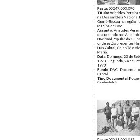
Pasta:
05247.000.090
Título:
Aristides Pereira
na I Assembleia Nacional 
Guiné-Bissau na região li
Madina de Boé
Assunto:
Aristides Perei
discursando na I Assembl
Nacional Popular da Guin
onde estão presentes Nin
Luís Cabral, Chico Tê e Vi
Maria.
Data:
Domingo, 23 de Se
1973 - Segunda, 24 de Se
1973
Fundo:
DAC - Documento
Cabral
Tipo Documental:
Fotogr
Página(s):
3
Pasta:
05221.000.012