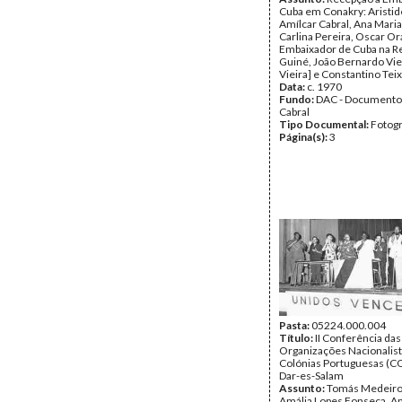
Cuba em Conakry: Aristid
Amílcar Cabral, Ana Maria
Carlina Pereira, Oscar O
Embaixador de Cuba na Re
Guiné, João Bernardo Vie
Vieira] e Constantino Teix
Data:
c. 1970
Fundo:
DAC - Documento
Cabral
Tipo Documental:
Fotogr
Página(s):
3
Pasta:
05224.000.004
Título:
II Conferência das
Organizações Nacionalist
Colónias Portuguesas (
Dar-es-Salam
Assunto:
Tomás Medeiro
Amália Lopes Fonseca, A