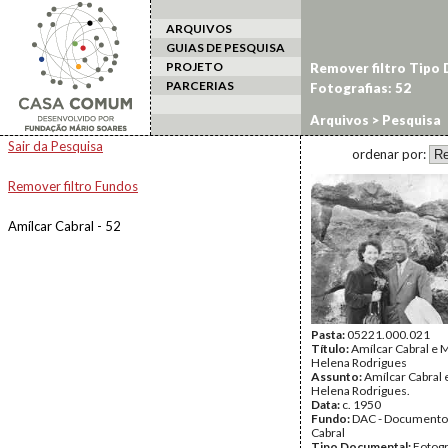
ARQUIVOS
GUIAS DE PESQUISA
PROJETO
Remover filtro Tipo
PARCERIAS
Fotografias: 52
Arquivos
> Pesquisa
Sair da Pesquisa
ordenar por:
Remover filtro Fundos
Amílcar Cabral - 52
Pasta:
05221.000.021
Título:
Amílcar Cabral e 
Helena Rodrigues
Assunto:
Amílcar Cabral 
Helena Rodrigues.
Data:
c. 1950
Fundo:
DAC - Documento
Cabral
Tipo Documental:
Fotogr