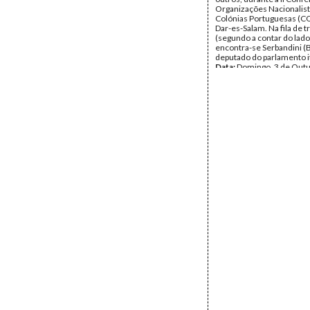
Organizações Nacionalist
Colónias Portuguesas (
Dar-es-Salam. Na fila de t
(segundo a contar do lado 
encontra-se Serbandini (B
deputado do parlamento it
Data:
Domingo, 3 de Outu
1965 - Quarta, 6 de Outu
Fundo:
Arquivo Amílcar C
Tipo Documental:
Fotogr
Página(s):
1