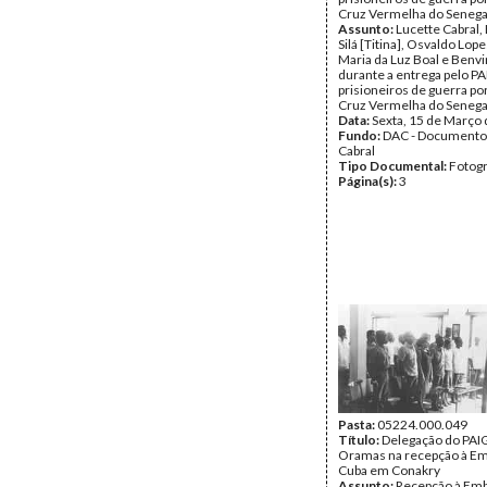
Cruz Vermelha do Senega
Assunto:
Lucette Cabral,
Silá [Titina], Osvaldo Lope
Maria da Luz Boal e Benv
durante a entrega pelo P
prisioneiros de guerra po
Cruz Vermelha do Senegal
Data:
Sexta, 15 de Março
Fundo:
DAC - Documento
Cabral
Tipo Documental:
Fotogr
Página(s):
3
Pasta:
05224.000.049
Título:
Delegação do PAI
Oramas na recepção à Em
Cuba em Conakry
Assunto:
Recepção à Emb