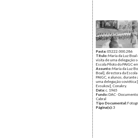
Pasta:
05222.000.286
Título:
Maria da Luz Boal
visita de uma delegação s
Escola Piloto do PAIGC e
Assunto:
Maria da Luz Boa
Boal], directora da Escola
PAIGC, e alunos, durante a
uma delegação soviética 
Evsukov], Conakry.
Data:
c. 1965
Fundo:
DAC - Documento
Cabral
Tipo Documental:
Fotogr
Página(s):
3