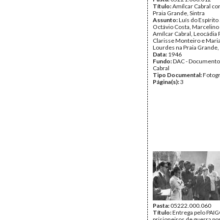
Título:
Amílcar Cabral c
Praia Grande, Sintra
Assunto:
Luís do Espírito
Octávio Costa, Marcelino
Amílcar Cabral, Leocádia 
Clarisse Monteiro e Mari
Lourdes na Praia Grande, 
Data:
1946
Fundo:
DAC - Documento
Cabral
Tipo Documental:
Fotogr
Página(s):
3
Pasta:
05222.000.060
Título:
Entrega pelo PAIG
prisioneiros de guerra po