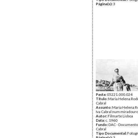
Página(s):
3
Pasta:
05221.000.024
Título:
Maria Helena Rodr
Cabral
Assunto:
Maria Helena R
Iva Cabral num miradouro
Autor:
Filmarte Lisboa
Data:
c. 1960
Fundo:
DAC - Documento
Cabral
Tipo Documental:
Fotogr
Página(s):
3