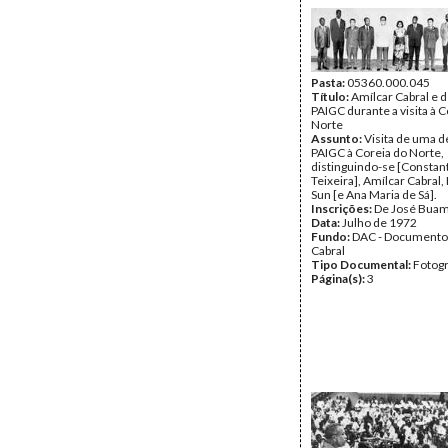
Pasta:
05360.000.045
Título:
Amílcar Cabral e 
PAIGC durante a visita à C
Norte
Assunto:
Visita de uma d
PAIGC à Coreia do Norte,
distinguindo-se [Constan
Teixeira], Amílcar Cabral
Sun [e Ana Maria de Sá].
Inscrições:
De José Buam
Data:
Julho de 1972
Fundo:
DAC - Documento
Cabral
Tipo Documental:
Fotogr
Página(s):
3