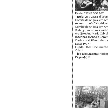
Pasta:
05247.000.167
Título:
Luís Cabral discu
Comité de Angola, em A
Assunto:
Luís Cabral dis
Comité de Angola, em Am
Distinguem-se, na assistê
Araújo e Ana Maria Cabral
Inscrições:
Angola Comit
Costastraat, 88 Amsterd
Data:
1977
Fundo:
DAC - Documento
Cabral
Tipo Documental:
Fotogr
Página(s):
3