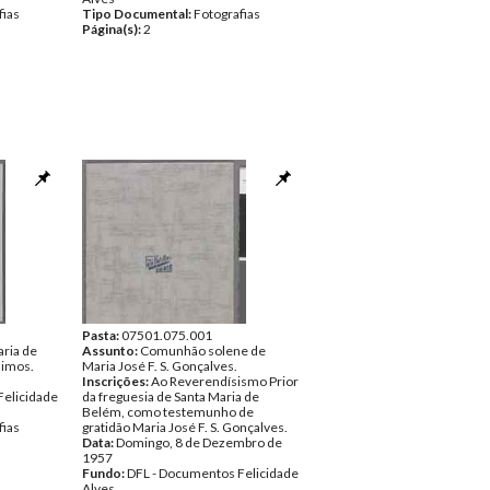
fias
Tipo Documental:
Fotografias
Página(s):
2
Pasta:
07501.075.001
aria de
Assunto:
Comunhão solene de
nimos.
Maria José F. S. Gonçalves.
Inscrições:
Ao Reverendísismo Prior
Felicidade
da freguesia de Santa Maria de
Belém, como testemunho de
fias
gratidão Maria José F. S. Gonçalves.
Data:
Domingo, 8 de Dezembro de
1957
Fundo:
DFL - Documentos Felicidade
Alves