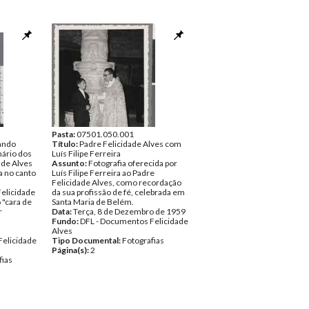
Pasta:
07501.050.001
tando
Título:
Padre Felicidade Alves com
ário dos
Luís Filipe Ferreira
dade Alves
Assunto:
Fotografia oferecida por
a no canto
Luís Filipe Ferreira ao Padre
Felicidade Alves, como recordação
Felicidade
da sua profissão de fé, celebrada em
 "cara de
Santa Maria de Belém.
r
Data:
Terça, 8 de Dezembro de 1959
Fundo:
DFL - Documentos Felicidade
Alves
Felicidade
Tipo Documental:
Fotografias
Página(s):
2
fias