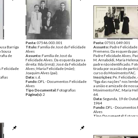
Pasta:
07546.003.001
Pasta:
07501.049.001
usa Barriga
Título:
Família de José da Felicidade
Assunto:
Padre Felicidade
o Sousa
Alves
Premeno. Da esquerda para 
rafia de
Assunto:
Família de José da
Padre Felicidade Alves, Pa
Felicidade Alves. Da esquerda para a
M. Arnaboldi, Maria Helena
direita: Ilda (irmã); José da Felicidade
padre não identificado. Fot
 Felicidade
Alves; Maria Felicidade (mãe);
tirada por ocasião de parti
Joaquim Alves (pai).
curso do Movimento FAC.
afias
Data:
s.d.
Inscrições:
Pe. Felicidade,
Fundo:
DFL - Documentos Felicidade
"liga das nações" nos lem
Alves
a união e amizade de nossa
Tipo Documental:
Fotografias
Movimento FAC. Maria Hel
Página(s):
2
64.
Data:
Segunda, 19 de Outu
1964
Fundo:
DFL - Documentos 
Alves
Tipo Documental:
Fotogra
Página(s):
2