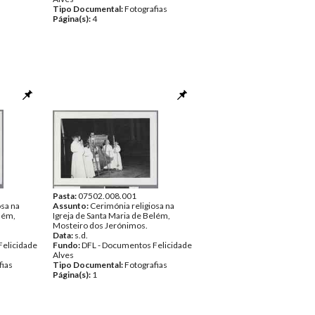
Tipo Documental:
Fotografias
Página(s):
4
Pasta:
07502.008.001
osa na
Assunto:
Cerimónia religiosa na
elém,
Igreja de Santa Maria de Belém,
Mosteiro dos Jerónimos.
Data:
s.d.
Felicidade
Fundo:
DFL - Documentos Felicidade
Alves
fias
Tipo Documental:
Fotografias
Página(s):
1