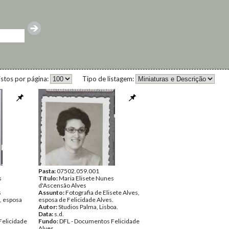
istos por página:
Tipo de listagem:
Pasta:
07502.059.001
s
Título:
Maria Elisete Nunes
d'Ascensão Alves
s
Assunto:
Fotografia de Elisete Alves,
s, esposa
esposa de Felicidade Alves.
Autor:
Studios Palma, Lisboa.
Data:
s.d.
Felicidade
Fundo:
DFL - Documentos Felicidade
Alves