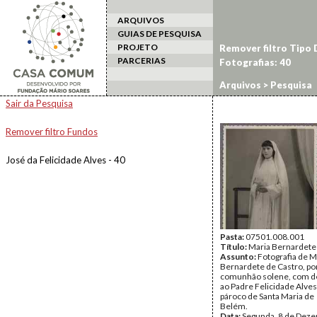
ARQUIVOS
GUIAS DE PESQUISA
PROJETO
Remover filtro Tipo
PARCERIAS
Fotografias: 40
Arquivos
> Pesquisa
Sair da Pesquisa
Remover filtro Fundos
José da Felicidade Alves - 40
Pasta:
07501.008.001
Título:
Maria Bernardete
Assunto:
Fotografia de M
Bernardete de Castro, po
comunhão solene, com de
ao Padre Felicidade Alves
pároco de Santa Maria de
Belém.
Data:
Segunda, 8 de Dez