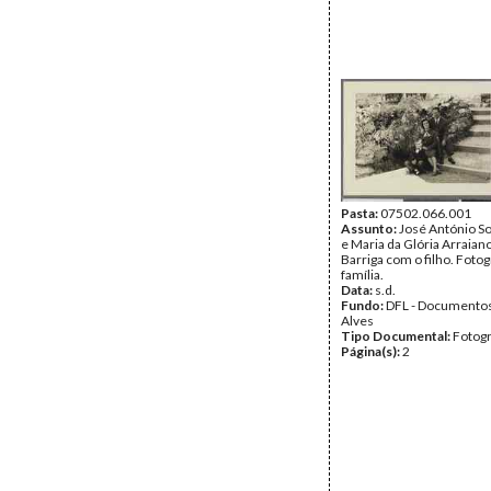
Pasta:
07502.066.001
Assunto:
José António So
e Maria da Glória Arraian
Barriga com o filho. Fotog
família.
Data:
s.d.
Fundo:
DFL - Documentos
Alves
Tipo Documental:
Fotogr
Página(s):
2