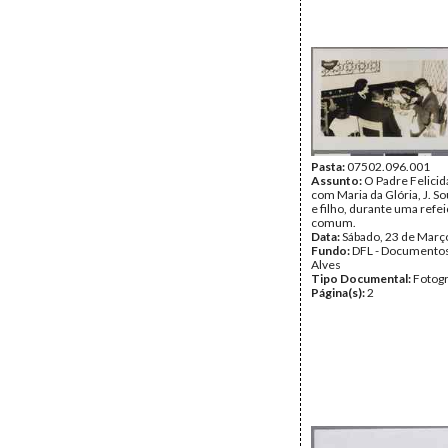
Pasta:
07502.096.001
Assunto:
O Padre Felicid
com Maria da Glória, J. S
e filho, durante uma refe
comum.
Data:
Sábado, 23 de Març
Fundo:
DFL - Documentos
Alves
Tipo Documental:
Fotogr
Página(s):
2