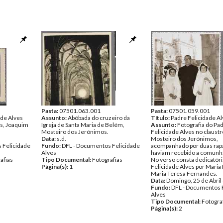
Pasta:
07501.063.001
Pasta:
07501.059.001
ade Alves
Assunto:
Abóbada do cruzeiro da
Título:
Padre Felicidade A
s, Joaquim
Igreja de Santa Maria de Belém,
Assunto:
Fotografia do Pa
Mosteiro dos Jerónimos.
Felicidade Alves no claustr
Data:
s.d.
Mosteiro dos Jerónimos,
 Felicidade
Fundo:
DFL - Documentos Felicidade
acompanhado por duas rap
Alves
haviam recebido a comunh
afias
Tipo Documental:
Fotografias
No verso consta dedicatóri
Página(s):
1
Felicidade Alves por Maria
Maria Teresa Fernandes.
Data:
Domingo, 25 de Abril
Fundo:
DFL - Documentos 
Alves
Tipo Documental:
Fotogra
Página(s):
2