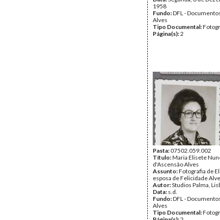
1958
Fundo:
DFL - Documentos
Alves
Tipo Documental:
Fotogr
Página(s):
2
Pasta:
07502.059.002
Título:
Maria Elisete Nun
d'Ascensão Alves
Assunto:
Fotografia de El
esposa de Felicidade Alve
Autor:
Studios Palma, Lis
Data:
s.d.
Fundo:
DFL - Documentos
Alves
Tipo Documental:
Fotogr
Página(s):
2