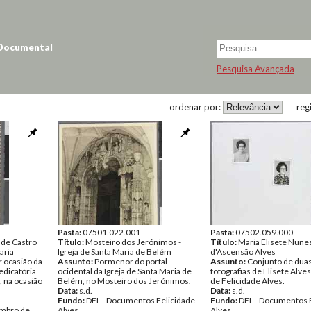
 Documental
Pesquisa Avançada
ordenar por:
reg
Pasta:
07501.022.001
Pasta:
07502.059.000
 de Castro
Título:
Mosteiro dos Jerónimos -
Título:
Maria Elisete Nune
aria
Igreja de Santa Maria de Belém
d'Ascensão Alves
r ocasião da
Assunto:
Pormenor do portal
Assunto:
Conjunto de dua
dicatória
ocidental da Igreja de Santa Maria de
fotografias de Elisete Alve
, na ocasião
Belém, no Mosteiro dos Jerónimos.
de Felicidade Alves.
Data:
s.d.
Data:
s.d.
Fundo:
DFL - Documentos Felicidade
Fundo:
DFL - Documentos 
embro de
Alves
Alves