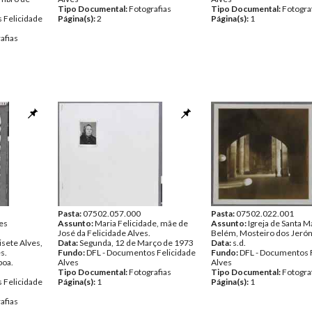
Tipo Documental:
Fotografias
Tipo Documental:
Fotogra
 Felicidade
Página(s):
2
Página(s):
1
afias
Pasta:
07502.057.000
Pasta:
07502.022.001
es
Assunto:
Maria Felicidade, mãe de
Assunto:
Igreja de Santa M
José da Felicidade Alves.
Belém, Mosteiro dos Jeró
isete Alves,
Data:
Segunda, 12 de Março de 1973
Data:
s.d.
s.
Fundo:
DFL - Documentos Felicidade
Fundo:
DFL - Documentos 
boa.
Alves
Alves
Tipo Documental:
Fotografias
Tipo Documental:
Fotogra
 Felicidade
Página(s):
1
Página(s):
1
afias