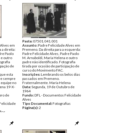
Pasta:
07501.041.001
 Alves em
Assunto:
Padre Felicidade Alves em
a direita:
Premeno. Da direita para a esquerda:
dre Paolo
Padre Felicidade Alves, Padre Paolo
 e outro
M. Arnaboldi, Maria Helena e outro
ografia
padre não identificado. Fotografia
cipação de
tirada por ocasião de participação de
curso do Movimento FAC.
 que esta
Inscrições:
Lembrando os belos dias
bre sempre
passados em Premeno.
 equipe no
Fraternalmente. Maria Helena
ena 19-X-
Data:
Segunda, 19 de Outubro de
1964
bro de
Fundo:
DFL - Documentos Felicidade
Alves
Felicidade
Tipo Documental:
Fotografias
Página(s):
2
fias