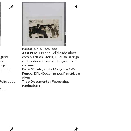
Pasta:
07502.096.000
Assunto:
O Padre Felicidade Alves
gusta
com Maria da Glória, J. Sousa Barriga
tra
e filho, durante uma refeição em
reja
comum.
ontanha
Data:
Sábado, 23 de Março de 1963
Fundo:
DFL - Documentos Felicidade
Alves
Felicidade
Tipo Documental:
Fotografias
Página(s):
1
fias