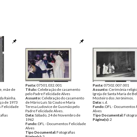
Pasta:
07501.032.001
Pasta:
07502.007.001
e, mãe de
Título:
Celebração de casamento
Assunto:
Cerimónia religi
pelo Padre Felicidade Alves
Igreja de Santa Maria de B
 da Rainha.
Assunto:
Celebração do casamento
Mosteiro dos Jerónimos.
ço de 1973
de Mário Luís Sá Couto e Maria
Data:
s.d.
 Felicidade
Teresa Ludovice de Gusmão pelo
Fundo:
DFL - Documentos 
Padre Felicidade Alves.
Alves
afias
Data:
Sábado, 24 de Novembro de
Tipo Documental:
Fotogra
1962
Página(s):
2
Fundo:
DFL - Documentos Felicidade
Alves
Tipo Documental:
Fotografias
Página(s):
2