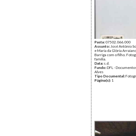
Pasta:
07502.066.000
Assunto:
José António So
e Maria da Glória Arraian
Barriga com o filho. Fotog
família.
Data:
s.d.
Fundo:
DFL - Documentos
Alves
Tipo Documental:
Fotogr
Página(s):
1