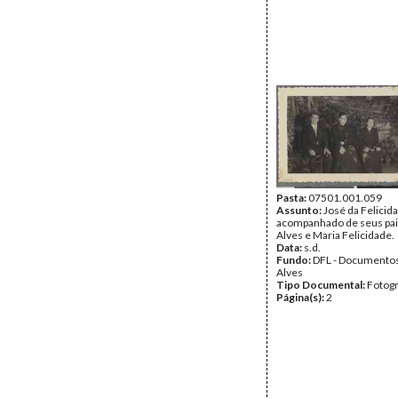
Pasta:
07501.001.059
Assunto:
José da Felicid
acompanhado de seus pai
Alves e Maria Felicidade.
Data:
s.d.
Fundo:
DFL - Documentos
Alves
Tipo Documental:
Fotogr
Página(s):
2