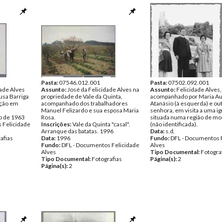
Pasta:
07546.012.001
Pasta:
07502.092.001
ade Alves
Assunto:
José da Felicidade Alves na
Assunto:
Felicidade Alves,
ousa Barriga
propriedade de Vale da Quinta,
acompanhado por Maria Au
ição em
acompanhado dos trabalhadores
Atanásio (à esquerda) e ou
Manuel Felizardo e sua esposa Maria
senhora, em visita a uma ig
o de 1963
Rosa.
situada numa região de m
 Felicidade
Inscrições:
Vale da Quinta "casal".
(não identificada).
Arranque das batatas. 1996
Data:
s.d.
afias
Data:
1996
Fundo:
DFL - Documentos 
Fundo:
DFL - Documentos Felicidade
Alves
Alves
Tipo Documental:
Fotogra
Tipo Documental:
Fotografias
Página(s):
2
Página(s):
2