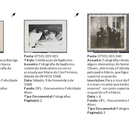
Pasta:
07501.039.001
Pasta:
07501.001.040
usa Barriga
Título:
Celebração de baptismo
Assunto:
Fotografia retra
o Sousa
Assunto:
Fotografia de baptismo,
alguns elementos do Semin
rafia de
contendo dedicatória no verso
Olivais, oferecida a Felici
assinada por Maria do Céu Firmino,
pelo padre Mário, que figur
datada de 09.NOV.1968.
superior esquerdo.
 Felicidade
Data:
Sábado, 9 de Novembro de
Inscrições:
Para o José da 
1968
é o mais recente que tenho
afias
Fundo:
DFL - Documentos Felicidade
inverno" - no canto superio
Alves
esquerdo o P.e Mário.
Tipo Documental:
Fotografias
Data:
s.d.
Página(s):
2
Fundo:
DFL - Documentos 
Alves
Tipo Documental:
Fotogra
Página(s):
2