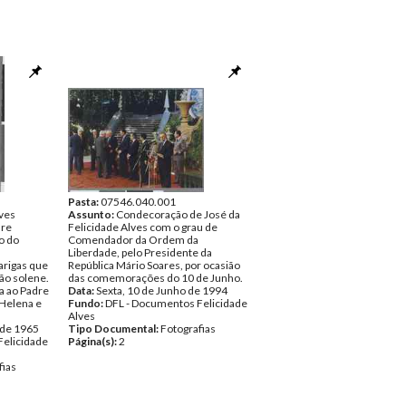
Pasta:
07546.040.001
lves
Assunto:
Condecoração de José da
dre
Felicidade Alves com o grau de
o do
Comendador da Ordem da
Liberdade, pelo Presidente da
arigas que
República Mário Soares, por ocasião
ão solene.
das comemorações do 10 de Junho.
a ao Padre
Data:
Sexta, 10 de Junho de 1994
 Helena e
Fundo:
DFL - Documentos Felicidade
Alves
 de 1965
Tipo Documental:
Fotografias
Felicidade
Página(s):
2
fias