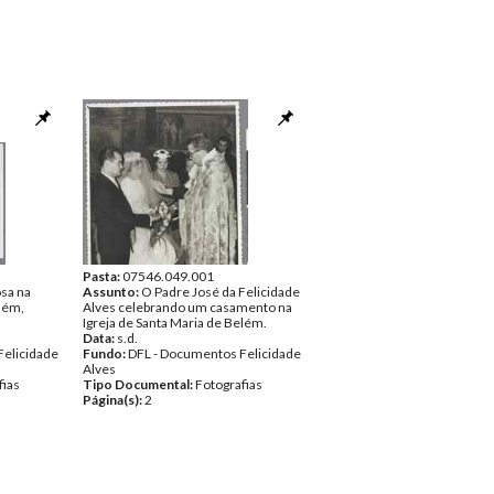
Pasta:
07546.049.001
osa na
Assunto:
O Padre José da Felicidade
elém,
Alves celebrando um casamento na
Igreja de Santa Maria de Belém.
Data:
s.d.
Felicidade
Fundo:
DFL - Documentos Felicidade
Alves
fias
Tipo Documental:
Fotografias
Página(s):
2