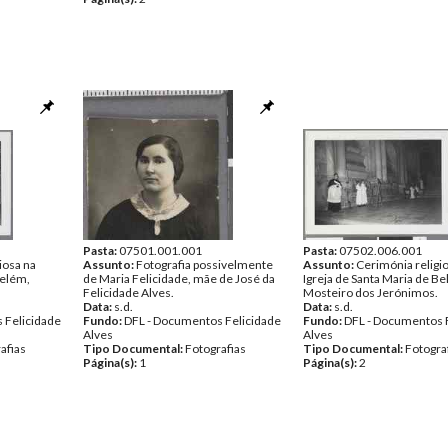
Pasta:
07501.001.001
Pasta:
07502.006.001
iosa na
Assunto:
Fotografia possivelmente
Assunto:
Cerimónia religi
Belém,
de Maria Felicidade, mãe de José da
Igreja de Santa Maria de B
Felicidade Alves.
Mosteiro dos Jerónimos.
Data:
s.d.
Data:
s.d.
 Felicidade
Fundo:
DFL - Documentos Felicidade
Fundo:
DFL - Documentos 
Alves
Alves
afias
Tipo Documental:
Fotografias
Tipo Documental:
Fotogra
Página(s):
1
Página(s):
2