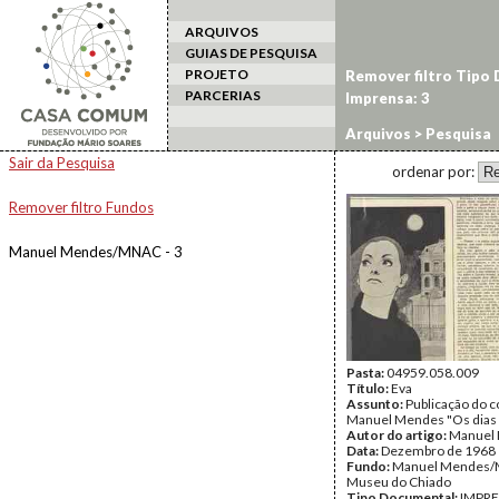
ARQUIVOS
GUIAS DE PESQUISA
PROJETO
Remover filtro Tipo
PARCERIAS
Imprensa: 3
Arquivos
> Pesquisa
Sair da Pesquisa
ordenar por:
Remover filtro Fundos
Manuel Mendes/MNAC - 3
Pasta:
04959.058.009
Título:
Eva
Assunto:
Publicação do c
Manuel Mendes "Os dias 
Autor do artigo:
Manuel
Data:
Dezembro de 1968
Fundo:
Manuel Mendes
Museu do Chiado
Tipo Documental:
IMPR