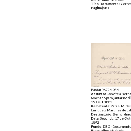
Tipo Documental:
Corre
Página(s):
1
Pasta:
06724.034
Assunto:
Convite a Bern
Machado para jantar no di
19.OUT.1882.
Remetente:
Rafael M. de 
Enriqueta Martinez de La
Destinatário:
Bernardin
Data:
Segunda, 17 de Out
1892
Fundo:
DBG - Document
Bernardino Machado