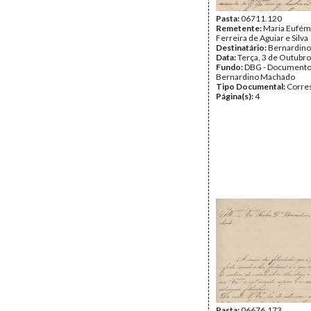
Pasta:
06711.120
Remetente:
Maria Eufémi
Ferreira de Aguiar e Silva
Destinatário:
Bernardin
Data:
Terça, 3 de Outubr
Fundo:
DBG - Document
Bernardino Machado
Tipo Documental:
Corre
Página(s):
4
Pasta:
06676.173