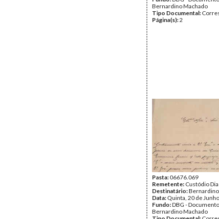
Bernardino Machado
Tipo Documental:
Corre
Página(s):
2
Pasta:
06676.069
Remetente:
Custódio Dia
Destinatário:
Bernardin
Data:
Quinta, 20 de Junh
Fundo:
DBG - Document
Bernardino Machado
Tipo Documental:
Corre