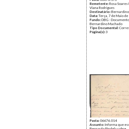
Remetente:
Rosa Soares 
Viana Rodrigues
Destinatário:
Bernardin
Data:
Terça, 7 de Maio de
Fundo:
DBG - Document
Bernardino Machado
Tipo Documental:
Corre
Página(s):
3
Pasta:
06676.014
Assunto:
Informa que es
Bernardo Pindela sobre