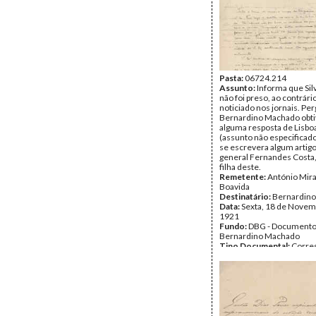
Pasta:
06724.214
Assunto:
Informa que Si
não foi preso, ao contrári
noticiado nos jornais. Pe
Bernardino Machado obti
alguma resposta de Lisbo
(assunto não especificado
se escrevera algum artigo
general Fernandes Costa,
filha deste.
Remetente:
António Mir
Boavida
Destinatário:
Bernardin
Data:
Sexta, 18 de Novem
1921
Fundo:
DBG - Document
Bernardino Machado
Tipo Documental:
Corre
Página(s):
2