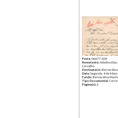
Pasta:
06677.028
Remetente:
Adelino Dias
Carvalho
Destinatário:
Bernardin
Data:
Segunda, 4 de Maio
Fundo:
Bernardino Mach
Tipo Documental:
Corre
Página(s):
2