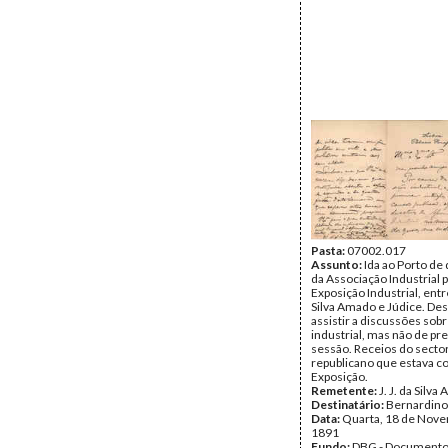
Pasta:
07002.017
Assunto:
Ida ao Porto de
da Associação Industrial 
Exposição Industrial, entr
Silva Amado e Júdice. De
assistir a discussões sob
industrial, mas não de pre
sessão. Receios do secto
republicano que estava co
Exposição.
Remetente:
J. J. da Silv
Destinatário:
Bernardin
Data:
Quarta, 18 de Nov
1891
Fundo:
DBG - Document