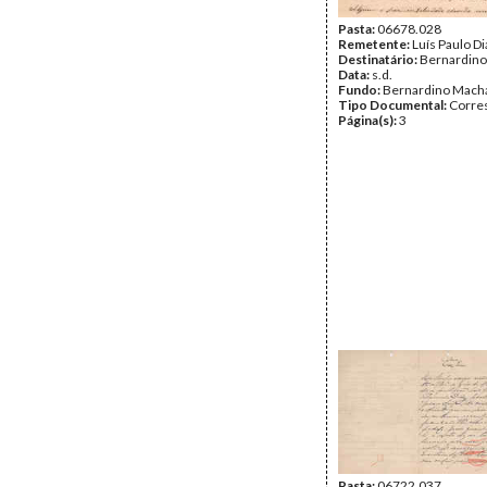
Pasta:
06678.028
Remetente:
Luís Paulo Di
Destinatário:
Bernardin
Data:
s.d.
Fundo:
Bernardino Mach
Tipo Documental:
Corre
Página(s):
3
Pasta:
06722.037