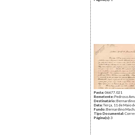
Pasta:
06677.021
Remetente:
Pedroso Am
Destinatário:
Bernardin
Data:
Terça, 11 de Maio 
Fundo:
Bernardino Mach
Tipo Documental:
Corre
Página(s):
3