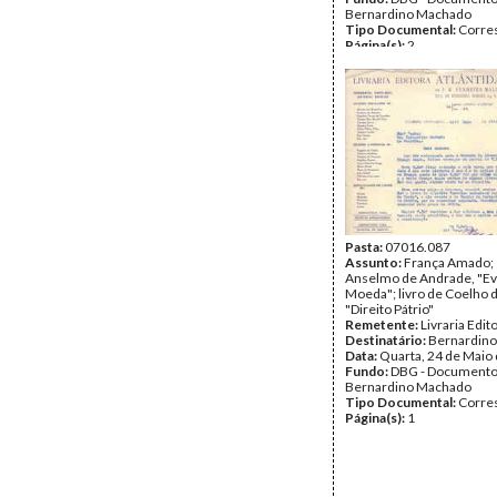
Bernardino Machado
Tipo Documental:
Corre
Página(s):
2
Pasta:
07016.087
Assunto:
França Amado; 
Anselmo de Andrade, "Ev
Moeda"; livro de Coelho 
"Direito Pátrio"
Remetente:
Livraria Edit
Destinatário:
Bernardin
Data:
Quarta, 24 de Maio
Fundo:
DBG - Document
Bernardino Machado
Tipo Documental:
Corre
Página(s):
1