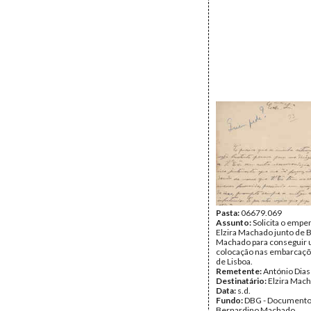
Pasta:
06679.069
Assunto:
Solicita o empe
Elzira Machado junto de 
Machado para conseguir
colocação nas embarcaçõ
de Lisboa.
Remetente:
António Dias
Destinatário:
Elzira Mac
Data:
s.d.
Fundo:
DBG - Document
Bernardino Machado