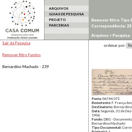
ARQUIVOS
GUIAS DE PESQUISA
PROJETO
Remover filtro Tipo
PARCERIAS
Correspondência: 23
Arquivos
> Pesquisa
Sair da Pesquisa
ordenar por:
Remover filtro Fundos
Bernardino Machado - 239
Pasta:
06744.072
Remetente:
F. França A
Destinatário:
Bernardin
Data:
Segunda, 31 de De
1906
Fundo:
DBG - Document
Bernardino Machado
Tipo Documental:
Corre
Página(s):
1