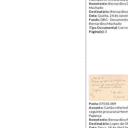
Remetente:
Bernardino 
Machado
Destinatário:
Bernardin
Data:
Quinta, 24 de Janei
Fundo:
DBG - Document
Bernardino Machado
Tipo Documental:
Corre
Página(s):
3
Pasta:
07018.089
Assunto:
Cartão referind
seguinte procuraria Her
Papança
Remetente:
Bernardino
Destinatário:
Lopes de Ol
Data:
Terça, 18 de Abril 