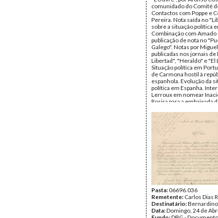
comunidado do Comité de
Contactos com Poppe e C
Pereira. Nota saída no "Li
sobre a situação política 
Combinação com Amado G
publicação de nota no "Pu
Galego". Notas por Migue
publicadas nos jornais de
Libertad", "Heraldo" e "El 
Situação política em Portu
de Carmona hostil à repúb
espanhola. Evolução da s
política em Espanha. Inte
Lerroux em nomear Inacio
Rosira para a embaixada 
em Lisboa. Artigo no "El L
sobre Melo Barreto.
Remetente:
Miguel de A
Destinatário:
Bernardin
Data:
Sexta, 17 de Abril d
Fundo:
DBG - Document
Bernardino Machado
Tipo Documental:
Corre
Página(s):
4
Pasta:
06696.036
Remetente:
Carlos Dias 
Destinatário:
Bernardin
Data:
Domingo, 24 de Abr
Fundo:
DBG - Document