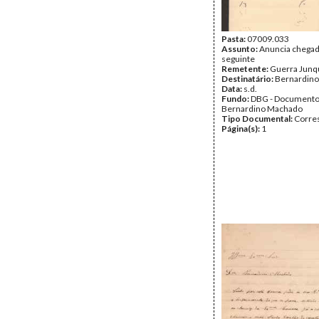
Pasta:
07009.033
Assunto:
Anuncia chegad
seguinte
Remetente:
Guerra Junq
Destinatário:
Bernardin
Data:
s.d.
Fundo:
DBG - Document
Bernardino Machado
Tipo Documental:
Corre
Página(s):
1