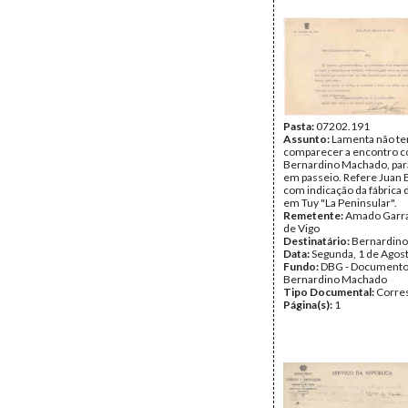
Pasta:
07202.191
Assunto:
Lamenta não te
comparecer a encontro 
Bernardino Machado, par
em passeio. Refere Juan B
com indicação da fábrica 
em Tuy "La Peninsular".
Remetente:
Amado Garra
de Vigo
Destinatário:
Bernardin
Data:
Segunda, 1 de Agos
Fundo:
DBG - Document
Bernardino Machado
Tipo Documental:
Corre
Página(s):
1