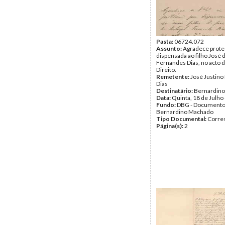
Pasta:
06724.072
Assunto:
Agradece prote
dispensada ao filho José 
Fernandes Dias, no acto d
Direito.
Remetente:
José Justin
Dias
Destinatário:
Bernardin
Data:
Quinta, 18 de Julho
Fundo:
DBG - Document
Bernardino Machado
Tipo Documental:
Corre
Página(s):
2