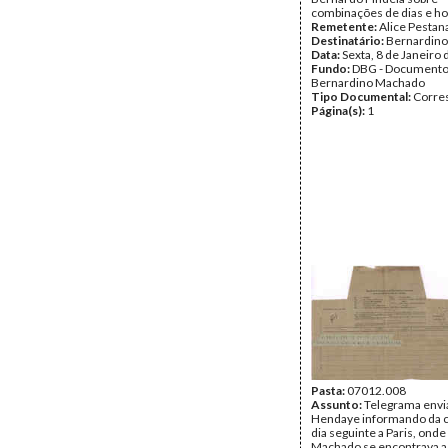
combinações de dias e ho
Remetente:
Alice Pestan
Destinatário:
Bernardin
Data:
Sexta, 8 de Janeiro
Fundo:
DBG - Document
Bernardino Machado
Tipo Documental:
Corre
Página(s):
1
Pasta:
07012.008
Assunto:
Telegrama envi
Hendaye informando da 
dia seguinte a Paris, ond
Machado se encontrava a 