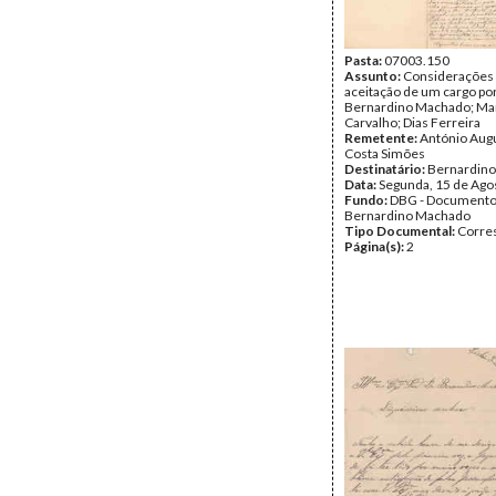
Pasta:
07003.150
Assunto:
Considerações 
aceitação de um cargo po
Bernardino Machado; Ma
Carvalho; Dias Ferreira
Remetente:
António Aug
Costa Simões
Destinatário:
Bernardin
Data:
Segunda, 15 de Ago
Fundo:
DBG - Document
Bernardino Machado
Tipo Documental:
Corre
Página(s):
2