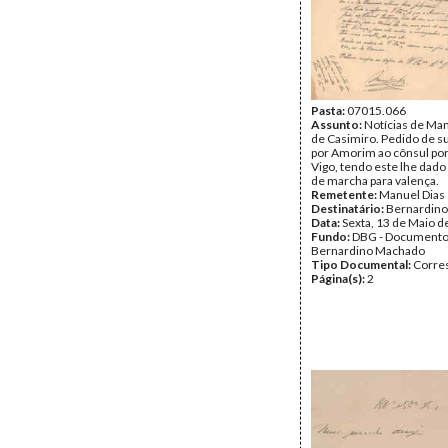
Pasta:
07015.066
Assunto:
Notícias de Man
de Casimiro. Pedido de su
por Amorim ao cônsul po
Vigo, tendo este lhe dado
de marcha para valença.
Remetente:
Manuel Dias
Destinatário:
Bernardin
Data:
Sexta, 13 de Maio d
Fundo:
DBG - Document
Bernardino Machado
Tipo Documental:
Corre
Página(s):
2