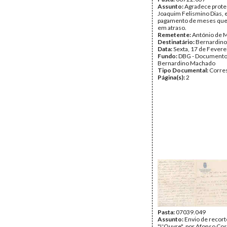
Assunto:
Agradece prote
Joaquim Felismino Dias, 
pagamento de meses que
em atraso.
Remetente:
António de M
Destinatário:
Bernardin
Data:
Sexta, 17 de Fevere
Fundo:
DBG - Document
Bernardino Machado
Tipo Documental:
Corre
Página(s):
2
Pasta:
07039.049
Assunto:
Envio de recort
"L'Ouvre", por Afonso Co