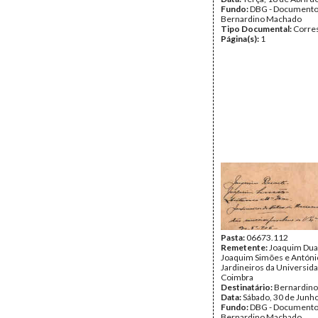
Fundo:
DBG - Document
Bernardino Machado
Tipo Documental:
Corre
Página(s):
1
Pasta:
06673.112
Remetente:
Joaquim Dua
Joaquim Simões e António
Jardineiros da Universid
Coimbra
Destinatário:
Bernardin
Data:
Sábado, 30 de Junh
Fundo:
DBG - Document
Bernardino Machado