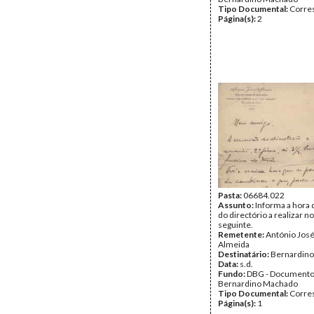
Tipo Documental:
Corre
Página(s):
2
Pasta:
06684.022
Assunto:
Informa a hora 
do directório a realizar no
seguinte.
Remetente:
António José
Almeida
Destinatário:
Bernardin
Data:
s.d.
Fundo:
DBG - Document
Bernardino Machado
Tipo Documental:
Corre
Página(s):
1