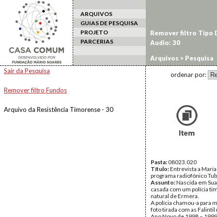
ARQUIVOS
GUIAS DE PESQUISA
PROJETO
Remover filtro Tipo
PARCERIAS
Audio: 30
Arquivos
> Pesquisa
Sair da Pesquisa
ordenar por:
Remover filtro Fundos
Arquivo da Resistência Timorense - 30
Pasta:
08023.020
Título:
Entrevista a Mari
programa radiofónico Tub
Assunto:
Nascida em Sua
casada com um polícia ti
natural de Ermera.
A polícia chamou-a para m
foto tirada com as Falintil
Ano Novo de 1998 – 1999