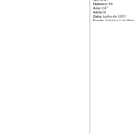
Número:
94
Ano:
24.º
Série:
III
Data:
Junho de 1957
Fundo:
António Gato Pint
Tipo Documental:
IMPR
Página(s):
12