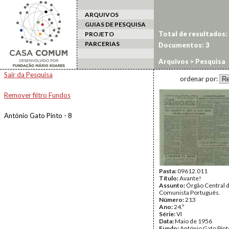
ARQUIVOS
GUIAS DE PESQUISA
Total de resultados:
PROJETO
PARCERIAS
Documentos: 3
Arquivos
> Pesquisa
Sair da Pesquisa
ordenar por:
Remover filtro Fundos
António Gato Pinto - 8
Pasta:
09612.011
Título:
Avante!
Assunto:
Órgão Central d
Comunista Português.
Número:
213
Ano:
24.º
Série:
VI
Data:
Maio de 1956
Fundo:
António Gato Pint