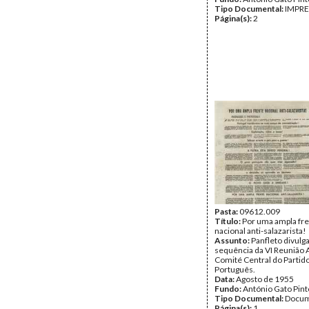
Tipo Documental:
IMPR
Página(s):
2
Pasta:
09612.009
Título:
Por uma ampla fr
nacional anti-salazarista!
Assunto:
Panfleto divulg
sequência da VI Reunião 
Comité Central do Parti
Português.
Data:
Agosto de 1955
Fundo:
António Gato Pint
Tipo Documental:
Docum
Página(s):
1