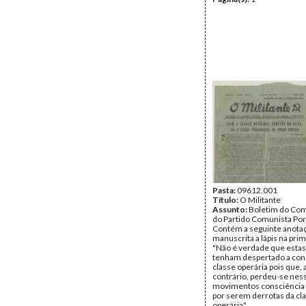
Pasta:
09612.001
Título:
O Militante
Assunto:
Boletim do Com
do Partido Comunista Po
Contém a seguinte anota
manuscrita a lápis na prim
"Não é verdade que estas
tenham despertado a con
classe operária pois que, 
contrário, perdeu-se nes
movimentos consciência 
por serem derrotas da cl
operária".