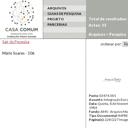
ARQUIVOS
GUIAS DE PESQUISA
Total de resultados:
PROJETO
PARCERIAS
Actas: 13
Arquivos
> Pesquisa
Sair da Pesquisa
ordenar por:
Mário Soares - 106
Pasta:
03474.001
Assunto:
Integração Eur
Data:
Quinta, 8 de Novem
1984
Fundo:
AMS - Arquivo Má
Tipo Documental:
IMPR
Página(s):
228 (227 Image