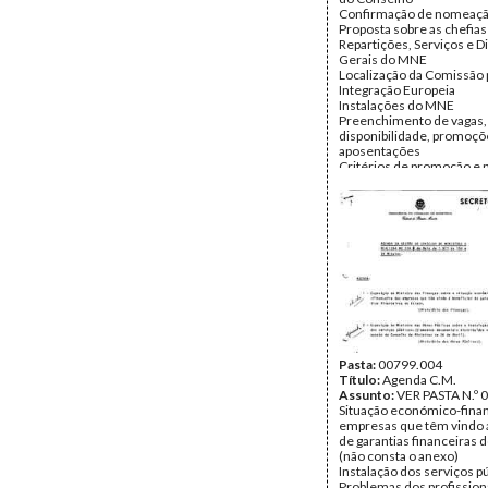
Confirmação de nomeaç
Proposta sobre as chefias
Repartições, Serviços e 
Gerais do MNE
Localização da Comissão 
Integração Europeia
Instalações do MNE
Preenchimento de vagas,
disponibilidade, promoçõ
aposentações
Critérios de promoção e
Listas de conselheiros re
votação
Lista ordenada do concur
conselheiro de embaixad
29.JUN.72
Quadro sobre os conselh
embaixada e respectivas 
(Em Anexo notas manuscr
Data:
Terça, 24 de Janeir
Fundo:
AMS - Arquivo Má
Tipo Documental:
ACTA
Página(s):
21
Pasta:
00799.004
Título:
Agenda C.M.
Assunto:
VER PASTA N.º 
Situação económico-finan
empresas que têm vindo a
de garantias financeiras 
(não consta o anexo)
Instalação dos serviços p
Problemas dos profission