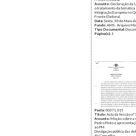
Assunto:
Declaração da 
o tratamento da temática
Integração Europeia no Q
Frente Eleitoral.
Data:
Sexta, 30 de Maio d
Fundo:
AMS - Arquivo Má
Tipo Documental:
Docum
Página(s):
1
Pasta:
00371.015
Título:
Acta da Sessão nº
Assunto:
Moção sobre a 
Pedro Pinto e apresentaç
ao PM
Divulgação pública das de
do Conselho