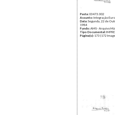
Pasta:
03473.002
Assunto:
Integração Eur
Data:
Segunda, 22 de Out
1984
Fundo:
AMS - Arquivo Má
Tipo Documental:
IMPR
Página(s):
173 (172 Image