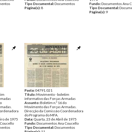
entos
Tipo Documental:
Documentos
Fundo:
Documentos Ana C
Página(s):
8
Tipo Documental:
Docume
Página(s):
9
Pasta:
04791.021
tim
Título:
Movimento - boletim
Armadas
informativo das Forças Armadas
do
Assunto:
Boletim n.º 16 do
rmadas.
Movimento das Forças Armadas.
oordenadora
Direcção da Comissão Coordenadora
do Programa do MFA.
iro de 1975
Data:
Quarta, 23 de Abril de 1975
Coucello
Fundo:
Documentos Ana Coucello
entos
Tipo Documental:
Documentos
Página(s):
11