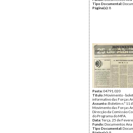
Tipo Documental:
Docum
Página(s):
8
Pasta:
04791.020
Título:
Movimento - bole
informativo das Forças 
Assunto:
Boletim n.º 11 
Movimento das Forças A
Direcção da Comissão C
do Programa do MFA.
Data:
Terça, 25 de Fevere
Fundo:
Documentos Ana 
Tipo Documental:
Docum
Página(s):
9