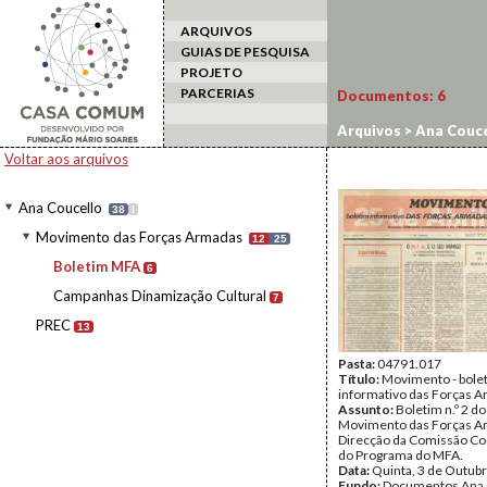
ARQUIVOS
GUIAS DE PESQUISA
PROJETO
PARCERIAS
Documentos:
6
Arquivos
>
Ana Couce
Voltar aos arquivos
Ana Coucello
38
I
Movimento das Forças Armadas
12
25
Boletim MFA
6
Campanhas Dinamização Cultural
7
PREC
13
Pasta:
04791.017
Título:
Movimento - bole
informativo das Forças 
Assunto:
Boletim n.º 2 do
Movimento das Forças A
Direcção da Comissão C
do Programa do MFA.
Data:
Quinta, 3 de Outub
Fundo:
Documentos Ana 