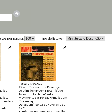
istos por página:
Tipo de listagem:
Pasta:
04791.022
im
Título:
Movimento e Revolução -
madas
boletim do MFA em Moçambique
Assunto:
Boletim n.º 4 do
madas.
Movimento das Forças Armadas em
ordenadora
Moçambique.
Data:
Domingo, 16 de Fevereiro de
ro de
1975
Fundo:
Documentos Ana Coucello