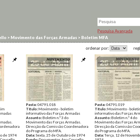
Pesquisa Avançada
llo
>
Movimento das Forças Armadas
>
Boletim MFA
ordenar por:
reg
Pasta:
04791.018
Pasta:
04791.019
tim
Título:
Movimento - boletim
Título:
Movimento - bolet
Armadas
informativo das Forças Armadas
informativo das Forças Ar
Assunto:
Boletim n.º 3 do
Assunto:
Boletim n.º 4 do
rmadas.
Movimento das Forças Armadas.
Movimento das Forças Ar
oordenadora
Direcção da Comissão Coordenadora
Direcção da Comissão Co
do Programa do MFA.
do Programa do MFA.
ro de 1974
Data:
Sexta, 25 de Outubro de 1974
Data:
Terça, 12 de Novemb
Coucello
Fundo:
Documentos Ana Coucello
1974