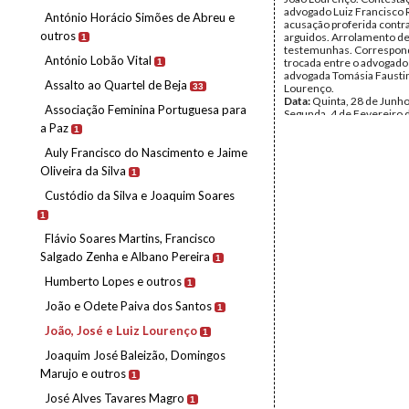
advogado Luiz Francisco 
António Horácio Simões de Abreu e
acusação proferida contr
outros
arguidos. Arrolamento d
1
testemunhas. Correspon
António Lobão Vital
trocada entre o advogado 
1
advogada Tomásia Faustin
Assalto ao Quartel de Beja
33
Lourenço.
Data:
Quinta, 28 de Junho
Associação Feminina Portuguesa para
Segunda, 4 de Fevereiro 
Fundo:
Luiz Francisco Re
a Paz
1
Tipo Documental:
Docum
Auly Francisco do Nascimento e Jaime
Página(s):
23
Oliveira da Silva
1
Custódio da Silva e Joaquim Soares
1
Flávio Soares Martins, Francisco
Salgado Zenha e Albano Pereira
1
Humberto Lopes e outros
1
João e Odete Paiva dos Santos
1
João, José e Luiz Lourenço
1
Joaquim José Baleizão, Domingos
Marujo e outros
1
José Alves Tavares Magro
1