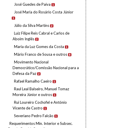
José Guedes de Paiva
1
José Maria do Rosário Costa Júnior
1
Júlio da Silva Martins
2
Luiz Filipe Reis Cabral e Carlos de
Aboim Inglês
2
Maria da Luz Gomes da Costa
1
Mário Franco de Sousa e outros
8
Movimento Nacional
Democrático/Comissão Nacional para a
Defesa da Paz
2
Rafael Ramalho Caeiro
1
Raul Leal Balseiro, Manuel Tomaz
Moreira Júnior e outros
1
Rui Loureiro Cochofel e António
Vicente de Castro
1
Severiano Pedro Falcão
1
Requerimentos Min. Interior e Subsec.