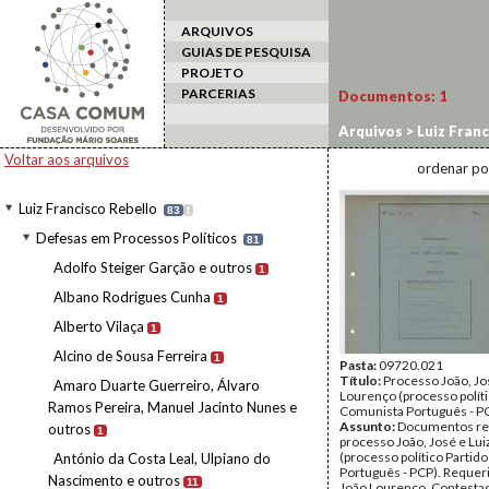
ARQUIVOS
GUIAS DE PESQUISA
PROJETO
PARCERIAS
Documentos:
1
Arquivos
>
Luiz Franc
Voltar aos arquivos
ordenar po
Luiz Francisco Rebello
83
I
Defesas em Processos Políticos
81
Adolfo Steiger Garção e outros
1
Albano Rodrigues Cunha
1
Alberto Vilaça
1
Alcino de Sousa Ferreira
1
Pasta:
09720.021
Título:
Processo João, Jo
Amaro Duarte Guerreiro, Álvaro
Lourenço (processo políti
Ramos Pereira, Manuel Jacinto Nunes e
Comunista Português - P
Assunto:
Documentos rel
outros
1
processo João, José e Lu
(processo político Partid
António da Costa Leal, Ulpiano do
Português - PCP). Reque
Nascimento e outros
11
João Lourenço. Contesta