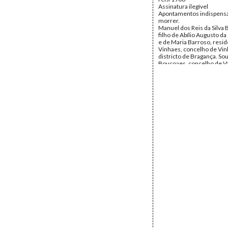
Assinatura ilegível
Apontamentos indispensá
morrer.
Manuel dos Reis da Silva B
filho de Abílio Augusto da 
e de Maria Barroso, resi
Vinhaes, concelho de Vin
districto de Bragança. Sou
Bouçoaes, concelho de V
districto de Villa Real (Tra
Montes), fui casado com 
Augusta da Costa Buiça, fi
major de cavalaria (refor
D. Maria de Jesus Costa. 
chama-se João Augusto d
Viúvo, ficaram-me de mi
dois filhos a saber: Elvir
em 19 de dezembro de 19
de Santa Martha numero ..
chão e que não está ainda
nem registada civilmente
motivos contrarios da mi
vontade; e Manuel que n
de Setembro de 1907 nas
da Mouraria numero quat
andar, esquerdo e foi reg
administração do primeir
Lisboa no dia onze de out
anno acima referido. Fo
testemunhas do acto Alb
Correia, casado emprega
commercio e Aquilino Rib