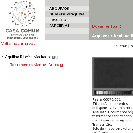
ARQUIVOS
GUIAS DE PESQUISA
PROJETO
PARCERIAS
Documentos:
1
Arquivos
>
Aquilino 
Voltar aos arquivos
ordenar po
Aquilino Ribeiro Machado
1
I
Testamento Manuel Buiça
1
Pasta:
06878.001
Título:
Apontamentos
indispensáveis se eu mor
Assunto:
Documento orig
testamento escrito por M
nas vésperas do regicídio
Transcrição:
Selo de imposto no valor 
reis/1908