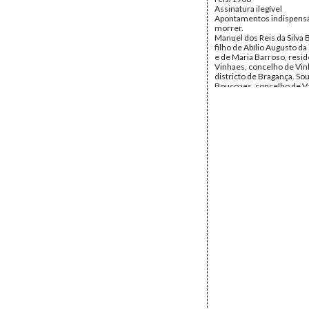
Assinatura ilegível
Apontamentos indispensá
morrer.
Manuel dos Reis da Silva B
filho de Abílio Augusto da 
e de Maria Barroso, resi
Vinhaes, concelho de Vin
districto de Bragança. Sou
Bouçoaes, concelho de V
districto de Villa Real (Tra
Montes), fui casado com 
Augusta da Costa Buiça, fi
major de cavalaria (refor
D. Maria de Jesus Costa. 
chama-se João Augusto d
Viúvo, ficaram-me de mi
dois filhos a saber: Elvir
em 19 de dezembro de 19
de Santa Martha numero ..
chão e que não está ainda
nem registada civilmente
motivos contrarios da mi
vontade; e Manuel que n
de Setembro de 1907 nas
da Mouraria numero quat
andar, esquerdo e foi reg
administração do primeir
Lisboa no dia onze de out
anno acima referido. Fo
testemunhas do acto Alb
Correia, casado emprega
commercio e Aquilino Rib