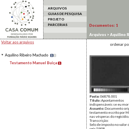
ARQUIVOS
GUIAS DE PESQUISA
PROJETO
PARCERIAS
Documentos:
1
Arquivos
>
Aquilino 
Voltar aos arquivos
ordenar po
Aquilino Ribeiro Machado
1
I
Testamento Manuel Buiça
1
Pasta:
06878.001
Título:
Apontamentos
indispensáveis se eu mor
Assunto:
Documento orig
testamento escrito por M
nas vésperas do regicídio
Transcrição:
Selo de imposto no valor 
reis/1908