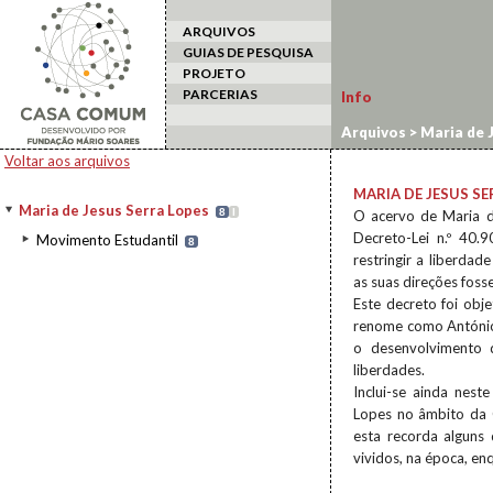
ARQUIVOS
GUIAS DE PESQUISA
PROJETO
PARCERIAS
Info
Arquivos
>
Maria de 
Voltar aos arquivos
MARIA DE JESUS SE
Maria de Jesus Serra Lopes
8
I
O acervo de Maria d
Decreto-Lei n.º 40
Movimento Estudantil
8
restringir a liberd
as suas direções fos
Este decreto foi obj
renome como António 
o desenvolvimento d
liberdades.
Inclui-se ainda nes
Lopes no âmbito da 
esta recorda alguns
vividos, na época, en