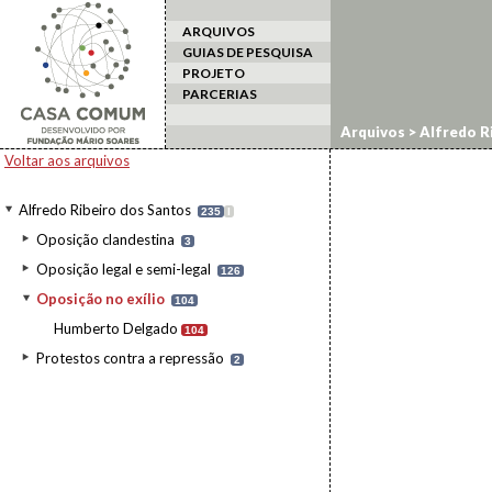
ARQUIVOS
GUIAS DE PESQUISA
PROJETO
PARCERIAS
Arquivos
>
Alfredo R
Voltar aos arquivos
Alfredo Ribeiro dos Santos
235
I
Oposição clandestina
3
Oposição legal e semi-legal
126
Oposição no exílio
104
Humberto Delgado
104
Protestos contra a repressão
2