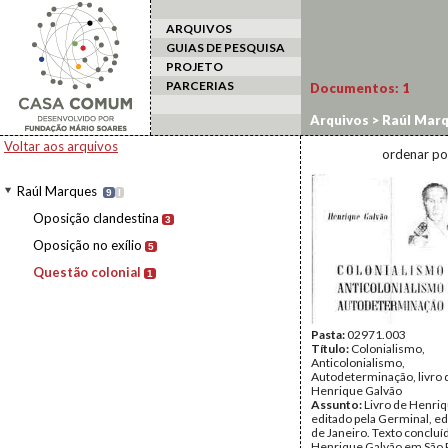
ARQUIVOS
GUIAS DE PESQUISA
PROJETO
PARCERIAS
Documentos:
1
Arquivos
>
Raúl Mar
Voltar aos arquivos
ordenar po
Raúl Marques
9
I
Oposição clandestina
3
Oposição no exílio
5
Questão colonial
1
Pasta:
02971.003
Título:
Colonialismo,
Anticolonialismo,
Autodeterminação, livro 
Henrique Galvão
Assunto:
Livro de Henri
editado pela Germinal, ed
de Janeiro. Texto concluí
Henrique Galvão em São 