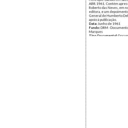
ABR.1961. Contém apres
Roberto das Neves, em 
editora, e um depoiment
General de Humberto De
apoio à publicação.
Data:
Junho de 1961
Fundo:
DRM - Documento
Marques
Tipo Documental:
Docum
Página(s):
43