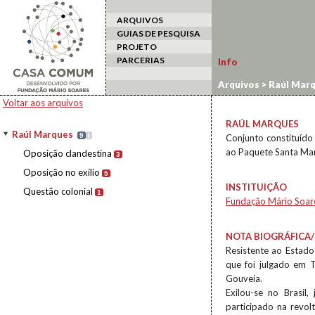
ARQUIVOS
GUIAS DE PESQUISA
PROJETO
PARCERIAS
Info
Arquivos
>
Raúl Mar
Voltar aos arquivos
RAÚL MARQUES
Raúl Marques
9
I
Conjunto constituído
ao Paquete Santa Mari
Oposição clandestina
3
Oposição no exílio
5
INSTITUIÇÃO
Questão colonial
1
Fundação Mário Soar
NOTA BIOGRÁFICA/
Resistente ao Estado
que foi julgado em T
Gouveia.
Exilou-se no Brasil
participado na revol