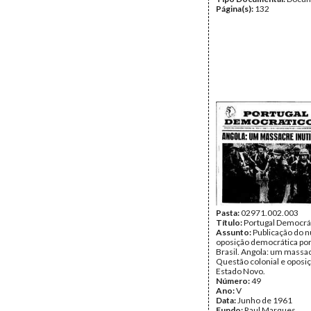
Página(s):
132
Pasta:
02971.002.003
Título:
Portugal Democrá
Assunto:
Publicação do n
oposição democrática po
Brasil. Angola: um massacr
Questão colonial e oposi
Estado Novo.
Número:
49
Ano:
V
Data:
Junho de 1961
Fundo:
Raul Marques