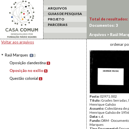
ARQUIVOS
GUIAS DE PESQUISA
Total de resultados:
PROJETO
PARCERIAS
Documentos:
3
Arquivos
>
Raúl Mar
Voltar aos arquivos
ordenar po
Raúl Marques
9
I
Oposição clandestina
3
Oposição no exílio
5
Questão colonial
1
Pasta:
02971.002
Título:
Grades Serradas, 
Henrique Galvão
Assunto:
Colectânea de 
Henrique Galvão de 1956
Data:
s.d.
Fundo:
DRM - Documento
Marques
Tipo Documental:
Docum