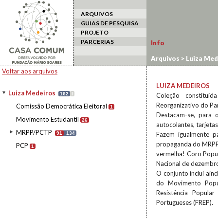
ARQUIVOS
GUIAS DE PESQUISA
PROJETO
PARCERIAS
Info
Arquivos
>
Luiza Med
Voltar aos arquivos
LUIZA MEDEIROS
Luiza Medeiros
162
I
Coleção constituí
Reorganizativo do Pa
Comissão Democrática Eleitoral
1
Destacam-se, para 
Movimento Estudantil
26
autocolantes, tarjeta
MRPP/PCTP
91
134
Fazem igualmente pa
propaganda do MRPP, 
PCP
1
vermelha! Coro Popu
Nacional de dezembr
O conjunto inclui ai
do Movimento Popul
Resistência Popular
Portugueses (FREP).