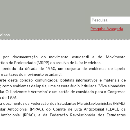
Pesquisa Avançada
eiros
da por documentação do movimento estudantil e do Movimento
rtido do Proletariado (MRPP) do arquivo de Luiza Medeiros.
o período da década de 1960, um conjunto de emblemas de lapela,
s e cartazes do movimento estudantil.
rte desta coleção comunicados, boletins informativos e materiais de
como emblemas de lapela, uma cassete áudio intitulada “Viva a bandeira
lar O Horizonte é Vermelho” e um cartão de convidado para o Congresso
o de 1976.
nda documentos da Federação dos Estudantes Marxistas-Leninistas (FEML),
ar Anticolonial (MPAC), do Comité de Luta Anticolonial (CLAC), da
 Anticolonial (RPAC), e da Federação Revolucionária dos Estudantes