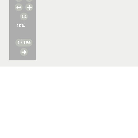
10
%
1
/ 196