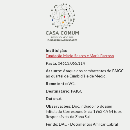
Instituição:
Fundação Mário Soares e Maria Barroso
Pasta:
04613.065.114
Assunto:
Ataque dos combatentes do PAIGC
ao quartel de Cumbidjã e de Medjo.
Remetente:
VCL
Destinatário:
PAIGC
Data:
s.d.
Observações:
Doc. incluído no dossier
intitulado Correspondência 1963-1964 (dos
Responsáveis da Zona Sul
Fundo:
DAC - Documentos Amílcar Cabral