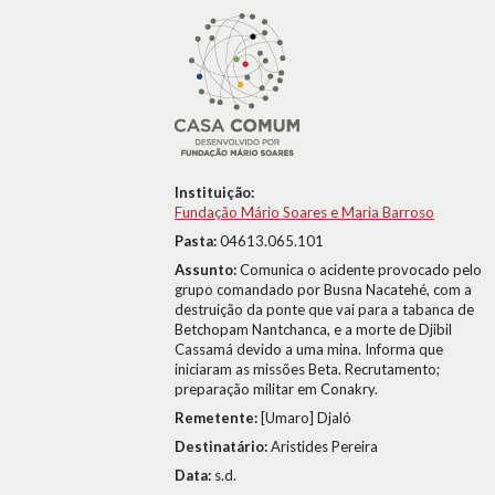
Instituição:
Fundação Mário Soares e Maria Barroso
Pasta:
04613.065.101
Assunto:
Comunica o acidente provocado pelo
grupo comandado por Busna Nacatehé, com a
destruição da ponte que vai para a tabanca de
Betchopam Nantchanca, e a morte de Djibil
Cassamá devido a uma mina. Informa que
iniciaram as missões Beta. Recrutamento;
preparação militar em Conakry.
Remetente:
[Umaro] Djaló
Destinatário:
Aristides Pereira
Data:
s.d.