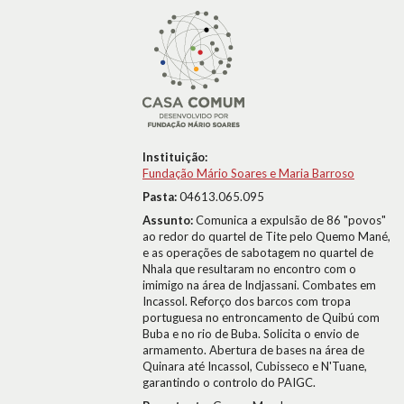
Instituição:
Fundação Mário Soares e Maria Barroso
Pasta:
04613.065.095
Assunto:
Comunica a expulsão de 86 "povos"
ao redor do quartel de Tite pelo Quemo Mané,
e as operações de sabotagem no quartel de
Nhala que resultaram no encontro com o
imimigo na área de Indjassani. Combates em
Incassol. Reforço dos barcos com tropa
portuguesa no entroncamento de Quibú com
Buba e no rio de Buba. Solicita o envio de
armamento. Abertura de bases na área de
Quinara até Incassol, Cubisseco e N'Tuane,
garantindo o controlo do PAIGC.