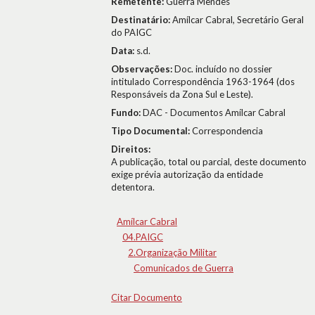
Remetente:
Guerra Mendes
Destinatário:
Amílcar Cabral, Secretário Geral
do PAIGC
Data:
s.d.
Observações:
Doc. incluído no dossier
intitulado Correspondência 1963-1964 (dos
Responsáveis da Zona Sul e Leste).
Fundo:
DAC - Documentos Amílcar Cabral
Tipo Documental:
Correspondencia
Direitos:
A publicação, total ou parcial, deste documento
exige prévia autorização da entidade
detentora.
Amílcar Cabral
04.PAIGC
2.Organização Militar
Comunicados de Guerra
Citar Documento