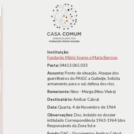
Instituição:
Fundação Mário Soares e Maria Barroso
Pasta:
04613.065.033
Assunto:
Ponto de situação. Ataque dos
guerrilheiros do PAIGC a Guiledje. Solicita
armamento para o sul; defesa dos rios.
Remetente:
Nino - Marga (Nino Vieira)
Destinatário:
Amílcar Cabral
Data:
Quarta, 4 de Novembro de 1964
Observações:
Doc. incluído no dossier
intitulado Correspondência 1963-1964 (dos
Responsáveis da Zona Sul e
Fundo:
DAC - Documentos Amílcar Cabral