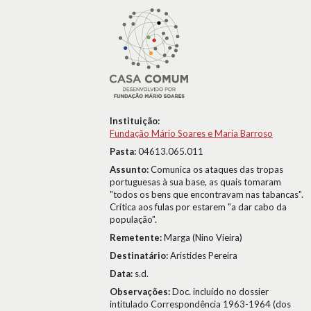
Instituição:
Fundação Mário Soares e Maria Barroso
Pasta:
04613.065.011
Assunto:
Comunica os ataques das tropas
portuguesas à sua base, as quais tomaram
"todos os bens que encontravam nas tabancas".
Crítica aos fulas por estarem "a dar cabo da
população".
Remetente:
Marga (Nino Vieira)
Destinatário:
Aristides Pereira
Data:
s.d.
Observações:
Doc. incluído no dossier
intitulado Correspondência 1963-1964 (dos