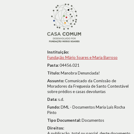
Instituição:
Fundação Mário Soares e Maria Barroso
Pasta:
04456.021
Título:
Manobra Denunciada!
Assunto:
Comunicado da Comissão de
Moradores da Freguesia de Santo Contestável
sobre prédios e casas devoluntas
Data:
s.d.
Fundo:
DML - Documentos Maria Luís Rocha
Pinto
Tipo Documental:
Documentos
Direitos:
A publicação, total ou parcial, deste documento