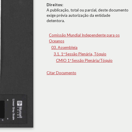
Direitos:
A publicação, total ou parcial, deste documento
exige prévia autorização da entidade
detentora.
Comissão Mundial Independente para os
Oceanos
03. Assembleia
3.1. 1ª Sessão Plenária, Tóquio
CMIO 1ª Sessão Plenária/Tóquio
Citar Documento