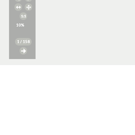
10
%
1
/ 158