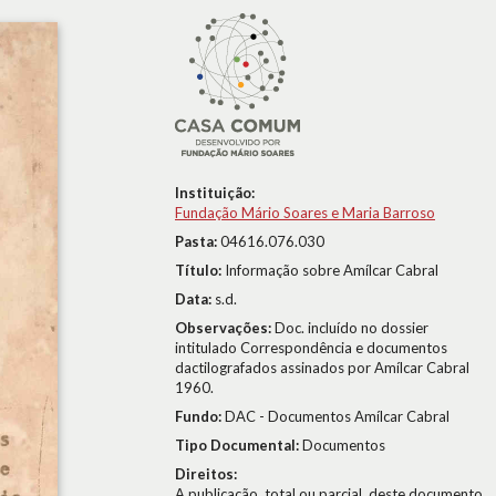
Instituição:
Fundação Mário Soares e Maria Barroso
Pasta:
04616.076.030
Título:
Informação sobre Amílcar Cabral
Data:
s.d.
Observações:
Doc. incluído no dossier
intitulado Correspondência e documentos
dactilografados assinados por Amílcar Cabral
1960.
Fundo:
DAC - Documentos Amílcar Cabral
Tipo Documental:
Documentos
Direitos:
A publicação, total ou parcial, deste documento