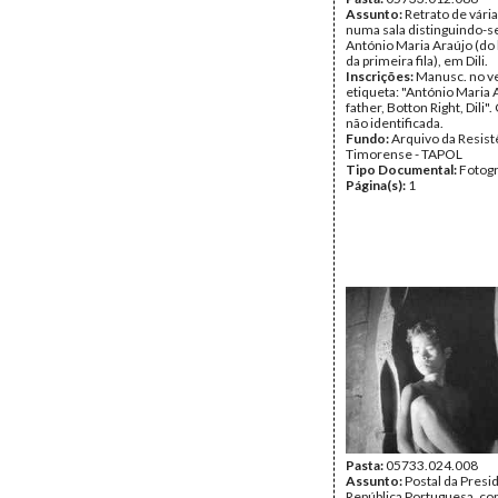
Assunto:
Retrato de vári
numa sala distinguindo-se
António Maria Araújo (do 
da primeira fila), em Dili.
Inscrições:
Manusc. no v
etiqueta: "António Maria 
father, Botton Right, Dili". 
não identificada.
Fundo:
Arquivo da Resist
Timorense - TAPOL
Tipo Documental:
Fotogr
Página(s):
1
Pasta:
05733.024.008
Assunto:
Postal da Presi
República Portuguesa, c