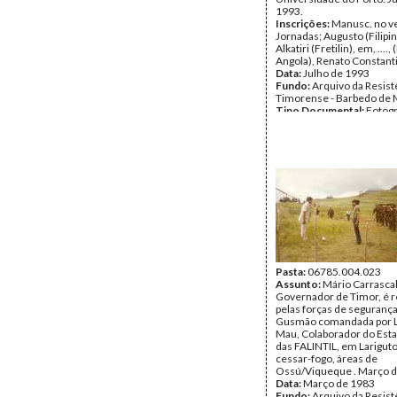
1993.
Inscrições:
Manusc. no ve
Jornadas; Augusto (Filipin
Alkatiri (Fretilin), em, ...., 
Angola), Renato Constanti
Data:
Julho de 1993
Fundo:
Arquivo da Resist
Timorense - Barbedo de 
Tipo Documental:
Fotogr
Página(s):
2
Pasta:
06785.004.023
Assunto:
Mário Carrasca
Governador de Timor, é 
pelas forças de seguranç
Gusmão comandada por L
Mau, Colaborador do Est
das FALINTIL, em Lariguto
cessar-fogo, áreas de
Ossú/Viqueque . Março d
Data:
Março de 1983
Fundo:
Arquivo da Resist