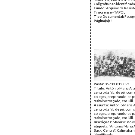
Caligrafia não identificada
Fundo:
Arquivo da Resist
Timorense - TAPOL
Tipo Documental:
Fotogr
Página(s):
1
Pasta:
05733.012.091
Título:
António Maria Ara
centro da fila, de pé, com
colegas, preparando-se p
trabalho forçado, em Dili.
Assunto:
António Maria 
centro da fila de pé, com 
colegas, preparando-se p
trabalho forçado, em Dili.
Inscrições:
Manusc. no v
etiqueta: "António Maria 
Back. Centre". Caligrafia 
identificada.