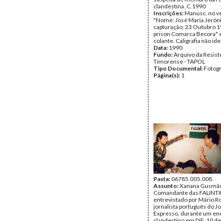
clandestina. C.1990
Inscrições:
Manusc. no v
"Nome: José Maria Jerón
capturação: 23 Outubro 199
prison Comarca Becora" e
colante. Caligrafia não ide
Data:
1990
Fundo:
Arquivo da Resist
Timorense - TAPOL
Tipo Documental:
Fotogr
Página(s):
1
Pasta:
06785.005.008
Assunto:
Xanana Gusmã
Comandante das FALINTI
entrevistado por Mário Ro
jornalista português do Jo
Expresso, durante um en
clandestino em Dili. 10 d