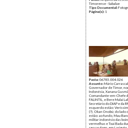
Timorense - Sabalae
Tipo Documental:
Fotogr
Página(s):
1
Pasta:
06785.004.026
Assunto:
Mário Carrasca
Governador de Timor, n
Indonésia, Xanana Gusm
Comandante-em-Chefe d
FALINTIL, e Bere Malai La
Secretário do DIAP e da R
esquerdo estão: Veríssim
(?), Okan Onobú; do lado d
estão: ao fundo, Mau Ban
militar indonésio das boi
vermelhas e Txai Bada du
cessar-fogo, em Lariguto