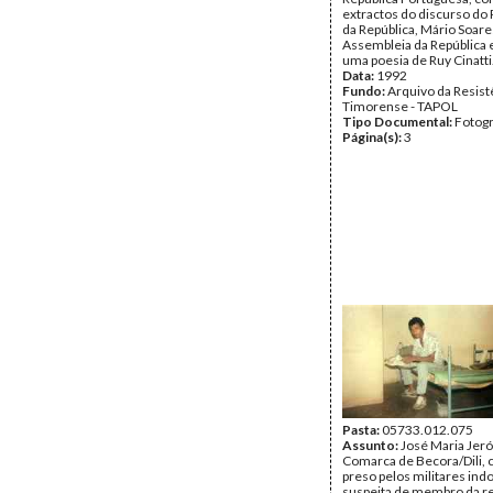
extractos do discurso do
da República, Mário Soare
Assembleia da República
uma poesia de Ruy Cinatti
Data:
1992
Fundo:
Arquivo da Resist
Timorense - TAPOL
Tipo Documental:
Fotogr
Página(s):
3
Pasta:
05733.012.075
Assunto:
José Maria Jer
Comarca de Becora/Dili, 
preso pelos militares ind
suspeita de membro da r