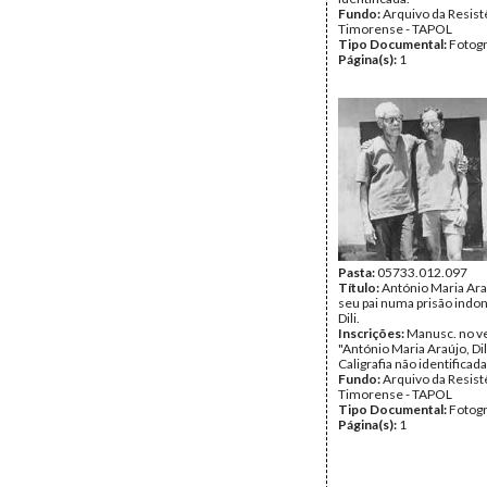
Fundo:
Arquivo da Resist
Timorense - TAPOL
Tipo Documental:
Fotogr
Página(s):
1
Pasta:
05733.012.097
Título:
António Maria Ar
seu pai numa prisão indo
Dili.
Inscrições:
Manusc. no v
"António Maria Araújo, Dil
Caligrafia não identificada
Fundo:
Arquivo da Resist
Timorense - TAPOL
Tipo Documental:
Fotogr
Página(s):
1