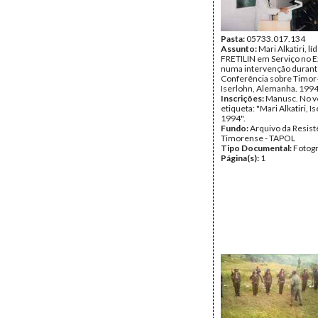
Pasta:
05733.017.134
Assunto:
Mari Alkatiri, lí
FRETILIN em Serviço no E
numa intervenção durant
Conferência sobre Timor
Iserlohn, Alemanha. 199
Inscrições:
Manusc. No v
etiqueta: "Mari Alkatiri, I
1994".
Fundo:
Arquivo da Resist
Timorense - TAPOL
Tipo Documental:
Fotogr
Página(s):
1