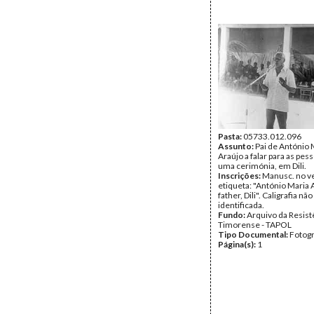
Pasta:
05733.012.096
Assunto:
Pai de António 
Araújo a falar para as pes
uma cerimónia, em Dili.
Inscrições:
Manusc. no v
etiqueta: "António Maria 
father, Dili". Caligrafia não
identificada.
Fundo:
Arquivo da Resist
Timorense - TAPOL
Tipo Documental:
Fotogr
Página(s):
1