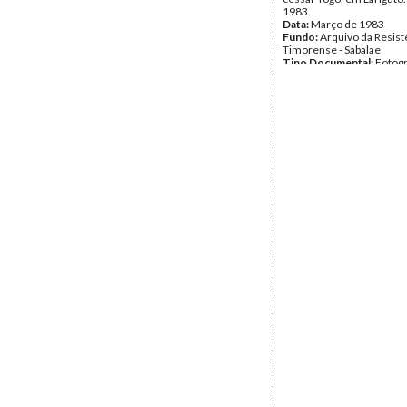
1983.
Data:
Março de 1983
Fundo:
Arquivo da Resist
Timorense - Sabalae
Tipo Documental:
Fotogr
Página(s):
1