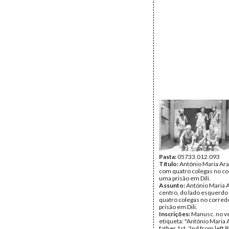
Pasta:
05733.012.093
Título:
António Maria Araú
com quatro colegas no co
uma prisão em Dili.
Assunto:
António Maria 
centro, do lado esquerdo 
quatro colegas no corred
prisão em Dili.
Inscrições:
Manusc. no v
etiqueta: "António Maria 
father 1st, 2nd from left Bo