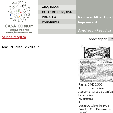
ARQUIVOS
GUIAS DE PESQUISA
PROJETO
Remover filtro Tipo
PARCERIAS
Imprensa: 4
Arquivos
> Pesquisa
Sair da Pesquisa
ordenar por:
Manuel Souto Teixeira - 4
Pasta:
04435.303
Título:
Ferroviário
Assunto:
Órgão de Unid
Ferroviária.
Número:
2
Ano:
I
Data:
Outubro de 1956
Fundo:
DST - Documentos
Teixeira