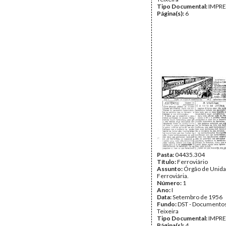
Tipo Documental:
IMPR
Página(s):
6
Pasta:
04435.304
Título:
Ferroviário
Assunto:
Órgão de Unid
Ferroviária.
Número:
1
Ano:
I
Data:
Setembro de 1956
Fundo:
DST - Documentos
Teixeira
Tipo Documental:
IMPR
Página(s):
4