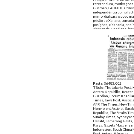
referendum, motivações
Gusmão, FALINTIL, CNRM
independência como fact
primordial para o povo m
prisão de Xanana, tomada
posições, cidadania, pedi
clemência, Soedjono, i
renovada do regime indo
movimento democrático 
petição dos 50, estudante
intelectuais, PDI, Ali Sadik
dia a dia de Xanana na pris
Data:
Março de 1995
Fundo:
Arquivo da Resist
Timorense - TAPOL
Tipo Documental:
IMPR
Página(s):
4
Pasta:
06483.002
Título:
The Jakarta Post,
Antara, Republika, Reuter
Guardian, Forum Keadilan
Times, Jawa Post, Associ
AFP, The Times, New Tim
Nonviolent Activist, Surab
Republika, The Straits Ti
Sunday Times, Sydney M
Herald, Semarang, Pelita,
Karya, Gazeta Macaense,
Indonesien, South China
Post, Antara, Waspada.