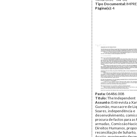
Tipo Documental:
IMPR
Página(s):
4
Pasta:
06486.008
Título:
The Independent
Assunto:
Entrevista a Xa
Gusmão, massacre de Liqu
Soares, independência e
desenvolvimento, comis
procura de factos para as 
armadas, Comissão Nacio
Direitos Humanos, propo
reconciliação de Suharto, 
Araújo, movimento de res