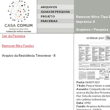
ARQUIVOS
GUIAS DE PESQUISA
PROJETO
Remover filtro Tipo
PARCERIAS
Imprensa: 8
Arquivos
> Pesquisa
Sair da Pesquisa
ordenar por:
Remover filtro Fundos
Arquivo da Resistência Timorense - 8
Pasta:
06429.022
Título:
Peace News e out
Assunto:
Conjunto de re
acerca do Dia dos Prision
Paz; lista de nomes de t
em cadeias indonésias
Data:
1992
Fundo:
Arquivo da Resist
Timorense - TAPOL