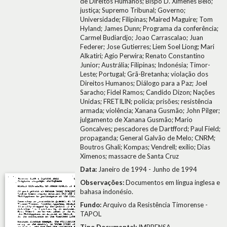
de Direitos Humanos; Bispo D. Ximenes Belo;
justiça; Supremo Tribunal; Governo;
Universidade; Filipinas; Maired Maguire; Tom
Hyland; James Dunn; Programa da conferência;
Carmel Budiardjo; Joao Carrascalao; Juan
Federer; Jose Gutierres; Liem Soel Liong; Mari
Alkatiri; Agio Perwira; Renato Constantino
Junior; Austrália; Filipinas; Indonésia; Timor-
Leste; Portugal; Grã-Bretanha; violação dos
Direitos Humanos; Diálogo para a Paz; Joel
Saracho; Fidel Ramos; Candido Dizon; Nações
Unidas; FRETILIN; polícia; prisões; resistência
armada; violência; Xanana Gusmão; John Pilger;
julgamento de Xanana Gusmão; Mario
Goncalves; pescadores de Dartfford; Paul Field;
propaganda; General Galvão de Melo; CNRM;
Boutros Ghali; Kompas; Vendrell; exílio; Dias
Ximenos; massacre de Santa Cruz
Data:
Janeiro de 1994 - Junho de 1994
Observações:
Documentos em língua inglesa e
bahasa indonésio.
Fundo:
Arquivo da Resistência Timorense -
TAPOL