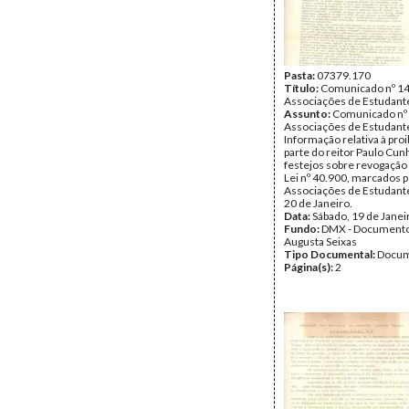
Pasta:
07379.170
Título:
Comunicado nº 14
Associações de Estudant
Assunto:
Comunicado nº 
Associações de Estudant
Informação relativa à proi
parte do reitor Paulo Cun
festejos sobre revogação
Lei nº 40.900, marcados p
Associações de Estudante
20 de Janeiro.
Data:
Sábado, 19 de Janei
Fundo:
DMX - Documento
Augusta Seixas
Tipo Documental:
Docum
Página(s):
2