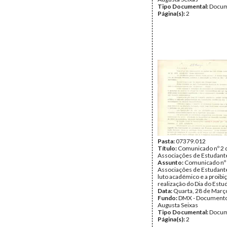
Tipo Documental:
Docum
Página(s):
2
Pasta:
07379.012
Título:
Comunicado nº 2 
Associações de Estudant
Assunto:
Comunicado nº 
Associações de Estudant
luto académico e a proibi
realização do Dia do Estu
Data:
Quarta, 28 de Març
Fundo:
DMX - Documento
Augusta Seixas
Tipo Documental:
Docum
Página(s):
2