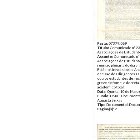
Pasta:
07379.089
Título:
Comunicado nº 23
Associações de Estudant
Assunto:
Comunicado nº 
Associações de Estudante
reunião plenária do dia an
Estádio Universitário. An
decisão dos dirigentes as
outros estudantes de ini
greve de fome, e decreta-
académico total.
Data:
Quinta, 10 de Maio
Fundo:
DMX - Documento
Augusta Seixas
Tipo Documental:
Docum
Página(s):
2