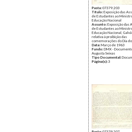
Pasta:
07379.203
Título:
Exposição das As
de Estudantes ao Ministr
Educação Nacional
Assunto:
Exposição das 
de Estudantes ao Ministr
Educação Nacional, Galvã
relativa à proibição das
comemorações do Dia do
Data:
Março de 1963
Fundo:
DMX - Documento
Augusta Seixas
Tipo Documental:
Docum
Página(s):
3
Pasta:
07379.207