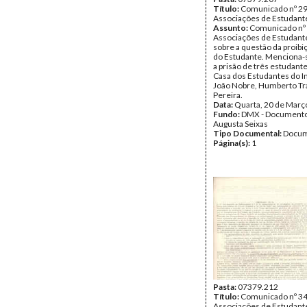
Título:
Comunicado nº 29
Associações de Estudant
Assunto:
Comunicado nº 
Associações de Estudante
sobre a questão da proibi
do Estudante. Menciona
a prisão de três estudante
Casa dos Estudantes do I
João Nobre, Humberto Tra
Pereira.
Data:
Quarta, 20 de Març
Fundo:
DMX - Documento
Augusta Seixas
Tipo Documental:
Docum
Página(s):
1
Pasta:
07379.212
Título:
Comunicado nº 34
Associações de Estudant