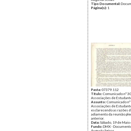
Tipo Documental:
Docum
Página(s):
1
Pasta:
07379.112
Título:
Comunicado nº 30
Associações de Estudant
Assunto:
Comunicado nº 
Associações de Estudant
esclarecendo as razões 
adiamento da reunião plen
anterior.
Data:
Sábado, 19 de Maio
Fundo:
DMX - Documento
Augusta Seixas