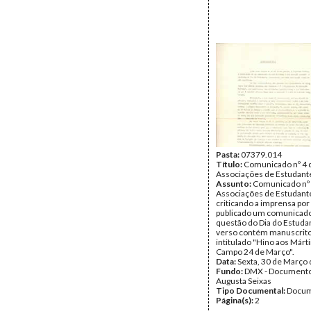
Pasta:
07379.014
Título:
Comunicado nº 4 
Associações de Estudante
Assunto:
Comunicado nº 
Associações de Estudante
criticando a imprensa por
publicado um comunicado 
questão do Dia do Estuda
verso contém manuscrit
intitulado "Hino aos Márt
Campo 24 de Março".
Data:
Sexta, 30 de Março
Fundo:
DMX - Documento
Augusta Seixas
Tipo Documental:
Docum
Página(s):
2