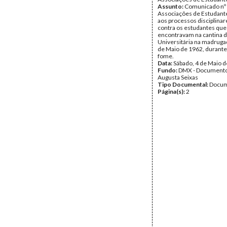
Assunto:
Comunicado nº 
Associações de Estudante
aos processos disciplina
contra os estudantes que
encontravam na cantina 
Universitária na madruga
de Maio de 1962, durante
fome.
Data:
Sábado, 4 de Maio 
Fundo:
DMX - Documento
Augusta Seixas
Tipo Documental:
Docum
Página(s):
2