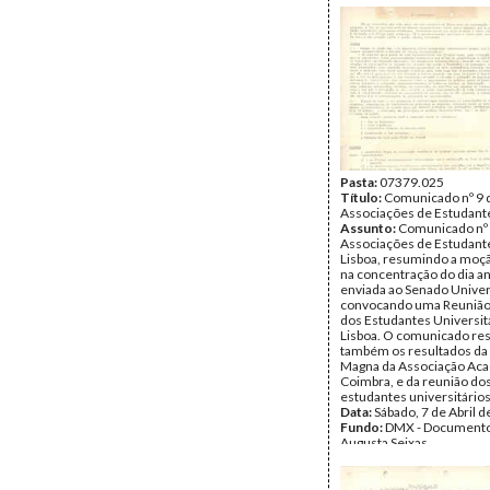
Pasta:
07379.025
Título:
Comunicado nº 9 
Associações de Estudante
Assunto:
Comunicado nº 
Associações de Estudant
Lisboa, resumindo a moç
na concentração do dia an
enviada ao Senado Univers
convocando uma Reunião 
dos Estudantes Universit
Lisboa. O comunicado r
também os resultados da
Magna da Associação Ac
Coimbra, e da reunião do
estudantes universitários
Data:
Sábado, 7 de Abril 
Fundo:
DMX - Documento
Augusta Seixas
Tipo Documental:
Docum
Página(s):
1