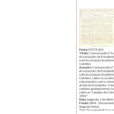
Pasta:
07379.020
Título:
Comunicado nº 6 
Associações de Estudante
e da Associação Académi
Coimbra
Assunto:
Comunicado nº 
Associações de Estudante
e da Associação Académi
Coimbra, sobre os acont
relacionados com a com
do Dia do Estudante. O 
contém apontamentos ma
sobre as "Latadas de Co
1961".
Data:
Segunda, 2 de Abril
Fundo:
DMX - Documento
Augusta Seixas
Tipo Documental:
Docum
Página(s):
2