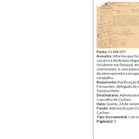
Pasta:
11188.007
Assunto:
Informa que foi
socorro a Ambrózio Segu
residente em Panaual, d
o ferimento, e concedend
de internamento e incapa
o trabalho.
Remetente:
Purificação 
Fernandes, delegado de 
Teixeira Pinto
Destinatário:
Administra
Concelho de Cacheu
Data:
Quinta, 24 de Janei
Fundo:
Administração Civ
Cacheu
Tipo Documental:
Corre
Página(s):
1