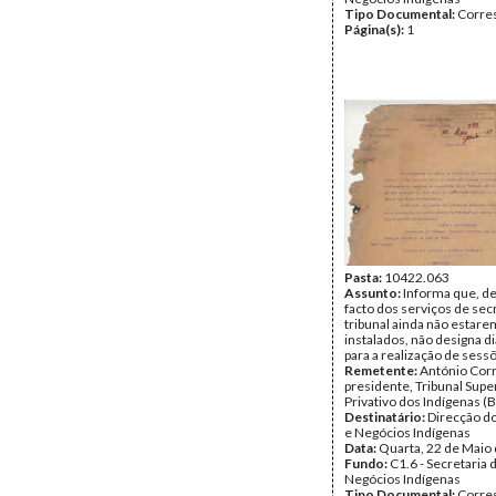
Tipo Documental:
Corre
Página(s):
1
Pasta:
10422.063
Assunto:
Informa que, de
facto dos serviços de sec
tribunal ainda não estare
instalados, não designa di
para a realização de sess
Remetente:
António Corre
presidente, Tribunal Supe
Privativo dos Indígenas (
Destinatário:
Direcção do
e Negócios Indígenas
Data:
Quarta, 22 de Maio
Fundo:
C1.6 - Secretaria 
Negócios Indígenas
Tipo Documental:
Corre