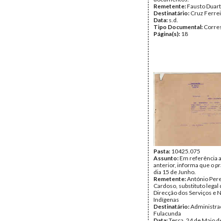
Remetente:
Fausto Duar
Destinatário:
Cruz Ferrei
Data:
s.d.
Tipo Documental:
Corre
Página(s):
18
Pasta:
10425.075
Assunto:
Em referência a
anterior, informa que o p
dia 15 de Junho.
Remetente:
António Pere
Cardoso, substituto legal 
Direcção dos Serviços e 
Indígenas
Destinatário:
Administra
Fulacunda
Data:
Terça, 24 de Maio 