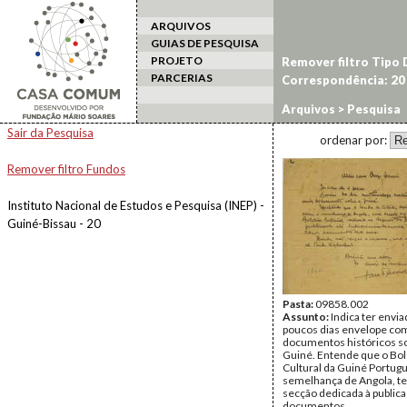
ARQUIVOS
GUIAS DE PESQUISA
PROJETO
Remover filtro Tipo
PARCERIAS
Correspondência: 20
Arquivos
> Pesquisa
Sair da Pesquisa
ordenar por:
Remover filtro Fundos
Instituto Nacional de Estudos e Pesquisa (INEP) -
Guiné-Bissau - 20
Pasta:
09858.002
Assunto:
Indica ter envia
poucos dias envelope co
documentos históricos s
Guiné. Entende que o Bo
Cultural da Guiné Portugu
semelhança de Angola, t
secção dedicada à public
documentos.