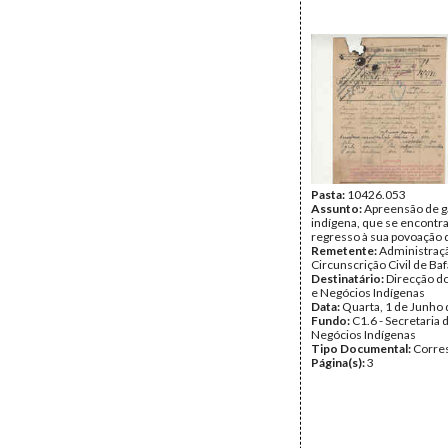
Pasta:
10426.053
Assunto:
Apreensão de g
indígena, que se encontr
regresso à sua povoação 
Remetente:
Administraç
Circunscrição Civil de Baf
Destinatário:
Direcção do
e Negócios Indígenas
Data:
Quarta, 1 de Junho
Fundo:
C1.6 - Secretaria 
Negócios Indígenas
Tipo Documental:
Corre
Página(s):
3