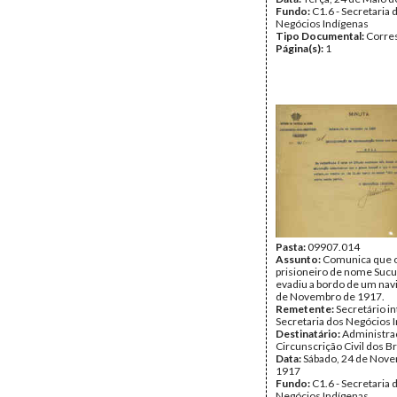
Fundo:
C1.6 - Secretaria 
Negócios Indígenas
Tipo Documental:
Corre
Página(s):
1
Pasta:
09907.014
Assunto:
Comunica que 
prisioneiro de nome Suc
evadiu a bordo de um navi
de Novembro de 1917.
Remetente:
Secretário in
Secretaria dos Negócios 
Destinatário:
Administra
Circunscrição Civil dos B
Data:
Sábado, 24 de Nov
1917
Fundo:
C1.6 - Secretaria 
Negócios Indígenas