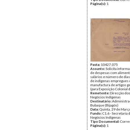
Página(s):
1
Pasta:
10427.075
Assunto:
Solicita inform
de despesas com aliment
salários e número de dias
de indígenas empregues
manufactura de artigos ge
(para Exposição Colonial 
Remetente:
Direcção dos
Negócios Indígenas
Destinatário:
Administra
Bubaque (Bijagós)
Data:
Quinta, 29 de Març
Fundo:
C1.6 - Secretaria 
Negócios Indígenas
Tipo Documental:
Corre
Página(s):
1