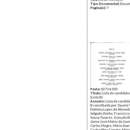
Tipo Documental:
Docum
Página(s):
7
Pasta:
02714.005
Título:
Lista de candidat
(Lista B)
Assunto:
Lista de candida
B constituída por: Duarte 
Etelvina Lopes de Almeid
Salgado Zenha, Francisco
Sousa Tavares, Gonçalo Ri
Jaime José Matos da Gam
Carlos Megre, Mário Soar
Castro Pina Correia, Mári