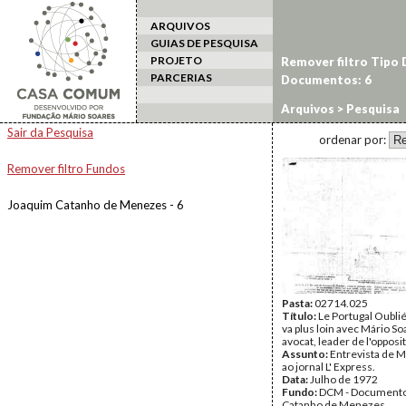
ARQUIVOS
GUIAS DE PESQUISA
PROJETO
Remover filtro Tipo
PARCERIAS
Documentos: 6
Arquivos
> Pesquisa
Sair da Pesquisa
ordenar por:
Remover filtro Fundos
Joaquim Catanho de Menezes - 6
Pasta:
02714.025
Título:
Le Portugal Oublié
va plus loin avec Mário So
avocat, leader de l'opposit
Assunto:
Entrevista de M
ao jornal L' Express.
Data:
Julho de 1972
Fundo:
DCM - Documento
Catanho de Menezes