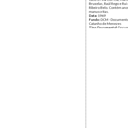
Bruxelas, Raúl Rego e Ru
Ribeiro Belo. Contém an
manuscritas.
Data:
1969
Fundo:
DCM - Documento
Catanho de Menezes
Tipo Documental:
Docum
Página(s):
3