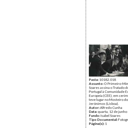
Pasta:
10182.018
Assunto:
O Primeiro-Min
Soares assina o Tratado 
Portugal à Comunidade 
Europeia (CEE), em ceri
teve lugar no Mosteiro d
Jerónimos (Lisboa).
Autor:
Alfredo Cunha
Data:
quarta, 12 de junho
Fundo:
Isabel Soares
Tipo Documental:
Fotogr
Página(s):
1