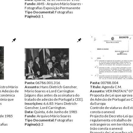
Fundo:
AMS - Arquivo Mário Soares -
Fotografias Exposição Permanente
Tipo Documental:
Fotografias
Página(s):
1
Pasta:
06786.001.316
Pasta:
00788.004
istro Mário
Assunto:
Hans Dietrich Gensher,
Título:
Agenda C.M.
de Adesão de
Mário Soares e Lord Carrington
Assunto:
VER PASTA N.º 0
Económica
[alguns dias antes da assinatura do
Proposta de Lei que aprova
mónia que
tratado de adesão de Portugal à CEE].
de Adesão de Portugal ao 
os
Inscrições:
6.6.85: Hans Dietrich-
da Europa
Gensher, Lord Carrington.
Controle de viaturas do Es
Data:
Quinta, 6 de Junho de 1985
consta o anexo)
 de 1985
Fundo:
Arquivo Mário Soares
Projecto de Decreto-Lei q
Tipo Documental:
Fotografias
regulamenta o trabalho de
afias
Página(s):
2
estrangeiros em território
(não consta o anexo)
Proposta de Lei que fixa o 