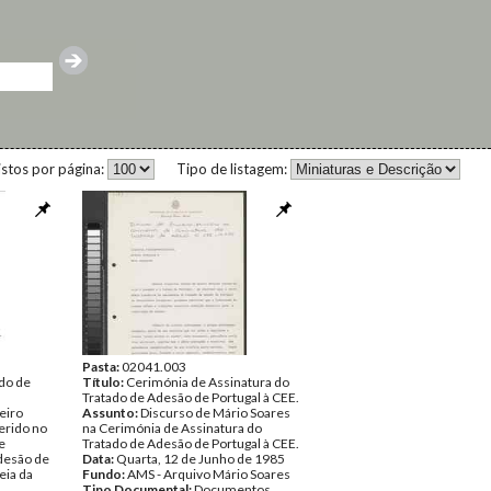
istos por página:
Tipo de listagem:
Pasta:
02041.003
ado de
Título:
Cerimónia de Assinatura do
Tratado de Adesão de Portugal à CEE.
eiro
Assunto:
Discurso de Mário Soares
erido no
na Cerimónia de Assinatura do
e
Tratado de Adesão de Portugal à CEE.
Adesão de
Data:
Quarta, 12 de Junho de 1985
eia da
Fundo:
AMS - Arquivo Mário Soares
Tipo Documental:
Documentos