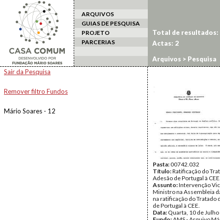
ARQUIVOS
GUIAS DE PESQUISA
Total de resultados:
PROJETO
PARCERIAS
Actas: 2
Arquivos
> Pesquisa
Sair da Pesquisa
Remover filtro Fundos
Mário Soares - 12
Pasta:
00742.032
Título:
Ratificação do Tra
Adesão de Portugal à CEE
Assunto:
Intervenção Vi
Ministro na Assembleia d
na ratificação do Tratado
de Portugal à CEE.
Data:
Quarta, 10 de Julho
Fundo:
AMS - Arquivo Má