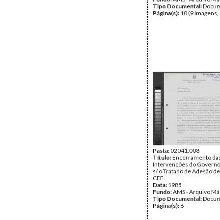
Tipo Documental:
Docum
Página(s):
10 (9 Imagens,
Pasta:
02041.008
Título:
Encerramento da
Intervenções do Governo
s/ o Tratado de Adesão de
CEE.
Data:
1985
Fundo:
AMS - Arquivo Má
Tipo Documental:
Docum
Página(s):
6