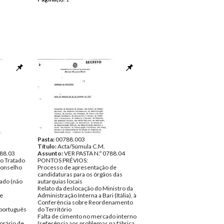
Pasta:
00788.003
Título:
Acta/Súmula C.M.
788.03
Assunto:
VER PASTA N.º 0788.04
 o Tratado
PONTOS PRÉVIOS:
Conselho
Processo de apresentação de
candidaturas para os órgãos das
tado (não
autarquias locais
Relato da deslocação do Ministro da
ue
Administração Interna a Bari (Itália), à
Conferência sobre Reordenamento
 português
do Território
Falta de cimento no mercado interno
horário de
(referência aos problemas na fábrica