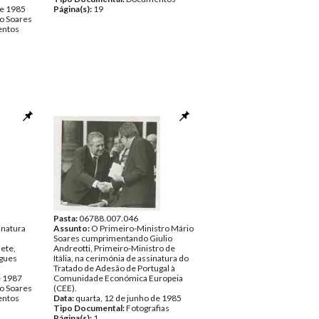
de 1985
Página(s):
19
o Soares
ntos
Pasta:
06788.007.046
natura
Assunto:
O Primeiro-Ministro Mário
Soares cumprimentando Giulio
ete,
Andreotti, Primeiro-Ministro de
igues
Itália, na cerimónia de assinatura do
Tratado de Adesão de Portugal à
e 1987
Comunidade Económica Europeia
o Soares
(CEE).
ntos
Data:
quarta, 12 de junho de 1985
Tipo Documental:
Fotografias
Página(s):
1