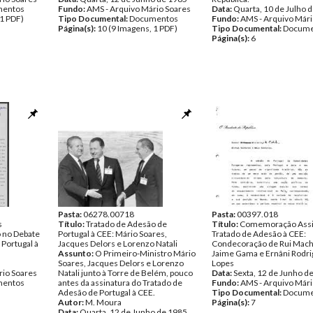
entos
Fundo:
AMS - Arquivo Mário Soares
Data:
Quarta, 10 de Julho 
 1 PDF)
Tipo Documental:
Documentos
Fundo:
AMS - Arquivo Mári
Página(s):
10 (9 Imagens, 1 PDF)
Tipo Documental:
Docume
Página(s):
6
Pasta:
06278.00718
Pasta:
00397.018
s
Título:
Tratado de Adesão de
Título:
Comemoração Assi
 no Debate
Portugal à CEE: Mário Soares,
Tratado de Adesão à CEE:
 Portugal à
Jacques Delors e Lorenzo Natali
Condecoração de Rui Mach
Assunto:
O Primeiro-Ministro Mário
Jaime Gama e Ernâni Rodr
Soares, Jacques Delors e Lorenzo
Lopes
rio Soares
Natali junto à Torre de Belém, pouco
Data:
Sexta, 12 de Junho d
entos
antes da assinatura do Tratado de
Fundo:
AMS - Arquivo Mári
Adesão de Portugal à CEE.
Tipo Documental:
Docume
Autor:
M. Moura
Página(s):
7
Data:
Quarta, 12 de Junho de 1985