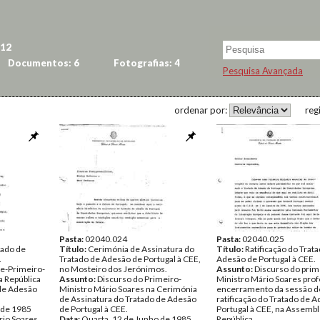
 12
Documentos: 6
Fotografias: 4
Pesquisa Avançada
ordenar por:
reg
Pasta:
02040.024
Pasta:
02040.025
tado de
Título:
Cerimónia de Assinatura do
Título:
Ratificação do Trat
.
Tratado de Adesão de Portugal à CEE,
Adesão de Portugal à CEE.
ce-Primeiro-
no Mosteiro dos Jerónimos.
Assunto:
Discurso do prim
a República
Assunto:
Discurso do Primeiro-
Ministro Mário Soares prof
 de Adesão
Ministro Mário Soares na Cerimónia
encerramento da sessão d
de Assinatura do Tratado de Adesão
ratificação do Tratado de 
 de 1985
de Portugal à CEE.
Portugal à CEE, na Assembl
rio Soares
Data:
Quarta, 12 de Junho de 1985
República.