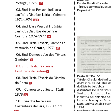
Portugal, 1975-
Fundo:
Kalidás Barreto
25
Tipo Documental:
Docum
03. Sind. Nac. Pessoal Indústria
Página(s):
1
Lanifícios Distritos Leiria e Coimbra,
1971-1974
140
04. Sind. Livre Pessoal Indústria
Lanifícios Distritos de Leiria e
Coimbra, 1974-1977
19
05. Sind. Trab. Têxteis, Lanifícios e
Vestuário do Centro, 1977-
66
06. Sind. Democrático dos Têxteis
(Sindetex)
4
07. Sind. Trab. Têxteis e
Lanifícios de Lisboa
4
Pasta:
09884.051
08. Sind. Trab. Têxteis do Distrito
Título:
Circular do Sindic
do Porto
do Pessoal da Indústria de
1
do Distrito de Lisboa
09. II Congresso do Sector Têxtil,
Assunto:
Circular n.º 24/
Sindicato Nacional do Pes
1978
30
Indústria de Lanifícios do 
Lisboa sobre a questão do
10. Crise dos têxteis em
Data:
Quinta, 21 de Fever
Castanheira de Pera, 1990-1991
1974
Fundo:
Kalidás Barreto