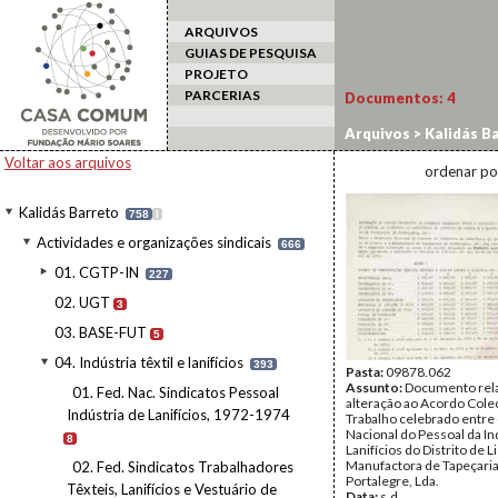
ARQUIVOS
GUIAS DE PESQUISA
PROJETO
PARCERIAS
Documentos:
4
Arquivos
>
Kalidás B
Sind. Trab. Têxteis e
Voltar aos arquivos
ordenar po
Kalidás Barreto
758
I
Actividades e organizações sindicais
666
01. CGTP-IN
227
02. UGT
3
03. BASE-FUT
5
04. Indústria têxtil e lanifícios
393
Pasta:
09878.062
Assunto:
Documento rela
01. Fed. Nac. Sindicatos Pessoal
alteração ao Acordo Cole
Indústria de Lanifícios, 1972-1974
Trabalho celebrado entre 
Nacional do Pessoal da In
8
Lanifícios do Distrito de L
Manufactora de Tapeçari
02. Fed. Sindicatos Trabalhadores
Portalegre, Lda.
Têxteis, Lanifícios e Vestuário de
Data:
s.d.