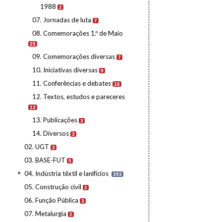
1988
2
07. Jornadas de luta
7
08. Comemorações 1.º de Maio
25
09. Comemorações diversas
7
10. Iniciativas diversas
9
11. Conferências e debates
16
12. Textos, estudos e pareceres
13
13. Publicações
3
14. Diversos
3
02. UGT
3
03. BASE-FUT
5
04. Indústria têxtil e lanifícios
393
05. Construção civil
2
06. Função Pública
3
07. Metalurgia
2