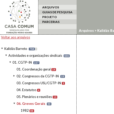
ARQUIVOS
GUIAS DE PESQUISA
PROJETO
PARCERIAS
Arquivos
>
Kalidás B
Voltar aos arquivos
Kalidás Barreto
758
I
Actividades e organizações sindicais
666
01. CGTP-IN
227
01. Coordenação geral
19
02. Congressos da CGTP-IN
15
03. Congressos USL/CGTP-IN
3
04. Estatutos
4
05. Plenários e reuniões
13
06. Greves Gerais
90
1982
88