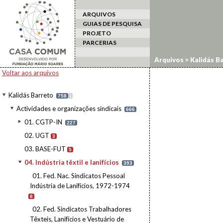
ARQUIVOS
GUIAS DE PESQUISA
PROJETO
PARCERIAS
Arquivos
>
Kalidás B
Voltar aos arquivos
Kalidás Barreto
758
I
Actividades e organizações sindicais
666
01. CGTP-IN
227
02. UGT
3
03. BASE-FUT
5
04. Indústria têxtil e lanifícios
393
01. Fed. Nac. Sindicatos Pessoal
Indústria de Lanifícios, 1972-1974
8
02. Fed. Sindicatos Trabalhadores
Têxteis, Lanifícios e Vestuário de