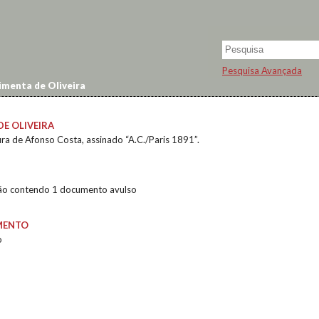
Pesquisa Avançada
imenta de Oliveira
DE OLIVEIRA
ra de Afonso Costa, assinado “A.C./Paris 1891”.
ção contendo 1 documento avulso
MENTO
o