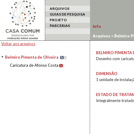
ARQUIVOS
GUIAS DE PESQUISA
PROJETO
PARCERIAS
Info
Arquivos
>
Belmiro P
Voltar aos arquivos
BELMIRO PIMENTA 
Belmiro Pimenta de Oliveira
1
I
Desenho com caricatu
Caricatura de Afonso Costa
1
DIMENSÃO
1 unidade de instala
ESTADO DE TRATA
Integralmente tratad