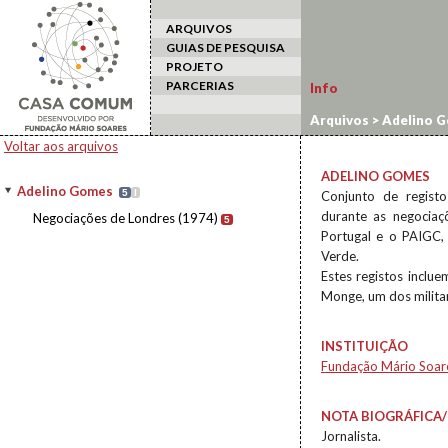
ARQUIVOS
GUIAS DE PESQUISA
PROJETO
PARCERIAS
Info
Arquivos
>
Adelino 
Voltar aos arquivos
ADELINO GOMES
Adelino Gomes
5
I
Conjunto de registo
durante as negocia
Negociações de Londres (1974)
5
Portugal e o PAIGC,
Verde.
Estes registos inclu
Monge, um dos milita
INSTITUIÇÃO
Fundação Mário Soar
NOTA BIOGRÁFICA/
Jornalista.