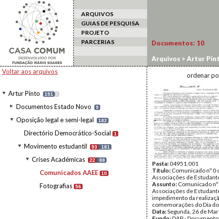
ARQUIVOS
GUIAS DE PESQUISA
PROJETO
PARCERIAS
Documentos:
10
Arquivos
>
Artur Pin
Comunicados AAEE
Voltar aos arquivos
ordenar po
Artur Pinto
191
I
Documentos Estado Novo
9
Oposição legal e semi-legal
182
Directório Democrático-Social
1
Movimento estudantil
93
181
Crises Académicas
22
88
Pasta:
04951.001
Título:
Comunicado nº 0 
Comunicados AAEE
10
Associações de Estudant
Assunto:
Comunicado nº 
Fotografias
56
Associações de Estudant
impedimento da realizaç
comemorações do Dia do
Data:
Segunda, 26 de Mar
Fundo:
DAP - Documentos