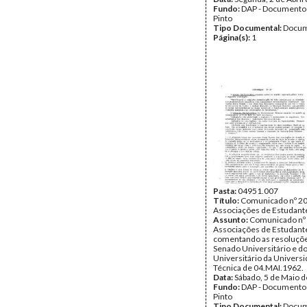
Fundo:
DAP - Documentos
Pinto
Tipo Documental:
Docum
Página(s):
1
Pasta:
04951.007
Título:
Comunicado nº 20
Associações de Estudant
Assunto:
Comunicado nº 
Associações de Estudant
comentando as resoluçõ
Senado Universitário e d
Universitário da Univers
Técnica de 04.MAI.1962.
Data:
Sábado, 5 de Maio 
Fundo:
DAP - Documentos
Pinto
Tipo Documental:
Docum