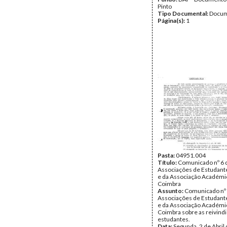
Pinto
Tipo Documental:
Docum
Página(s):
1
Pasta:
04951.004
Título:
Comunicado nº 6 
Associações de Estudante
e da Associação Académi
Coimbra
Assunto:
Comunicado nº 
Associações de Estudante
e da Associação Académi
Coimbra sobre as reivind
estudantes.
Data:
Segunda, 2 de Abril