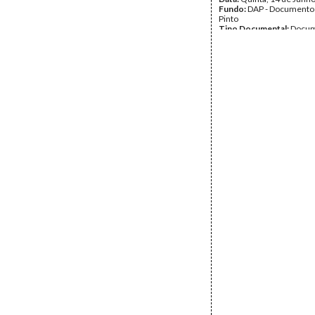
Fundo:
DAP - Documentos
Pinto
Tipo Documental:
Docum
Página(s):
2