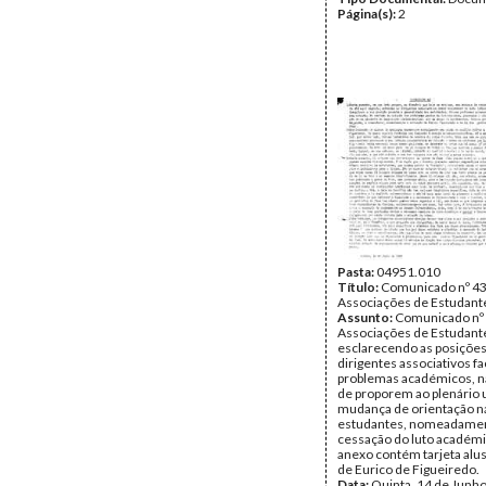
Página(s):
2
Pasta:
04951.010
Título:
Comunicado nº 43
Associações de Estudant
Assunto:
Comunicado nº 
Associações de Estudant
esclarecendo as posiçõe
dirigentes associativos f
problemas académicos, n
de proporem ao plenário
mudança de orientação na
estudantes, nomeadame
cessação do luto académ
anexo contém tarjeta alus
de Eurico de Figueiredo.
Data:
Quinta, 14 de Junh